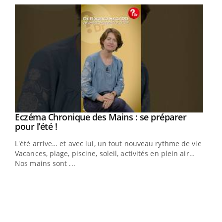
Eczéma Chronique des Mains : se préparer
Youtube
Youtube
pour l’été !
L'été arrive… et avec lui, un tout nouveau rythme de vie !
Vacances, plage, piscine, soleil, activités en plein air…
Nos mains sont ...
Dia
You
Le 