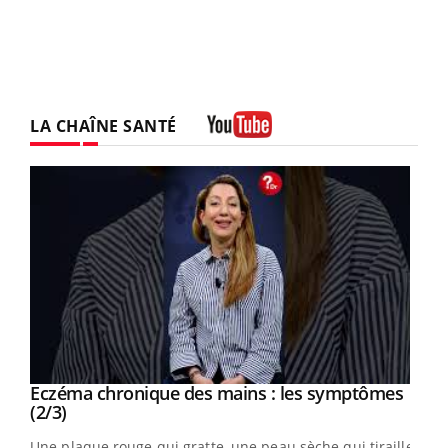
LA CHAÎNE SANTÉ
Youtube
Eczéma chronique des mains : les symptômes
Youtube
Youtube
(2/3)
ris,
Une plaque rouge qui gratte, une peau sèche qui tiraille,