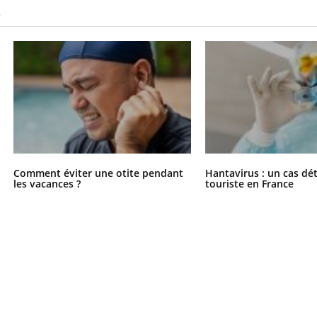
S
Comment oublier les
Chikung
écrans en vacances ?
West Nil
t-il dan
France ?
Comment éviter une otite pendant
Hantavirus : un cas dé
les vacances ?
touriste en France