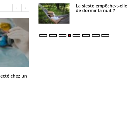
unya, dengue,
La sieste empêche-t-elle
e : que se passe-
de dormir la nuit ?
s le sud de la
Mortalité infantile : un rapport
tecté chez un
s’interroge sur son taux élevé en
France