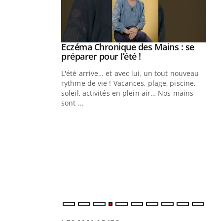
ale : et si on
Eczéma Chronique des Mains : se
Youtube
ube
Youtube
préparer pour l’été !
e diabète de type 2
L'été arrive… et avec lui, un tout nouveau
çues chez les
rythme de vie ! Vacances, plage, piscine,
ez les soignants.
soleil, activités en plein air… Nos mains
sont ...
Di
You
Le 
nom
dia
défi