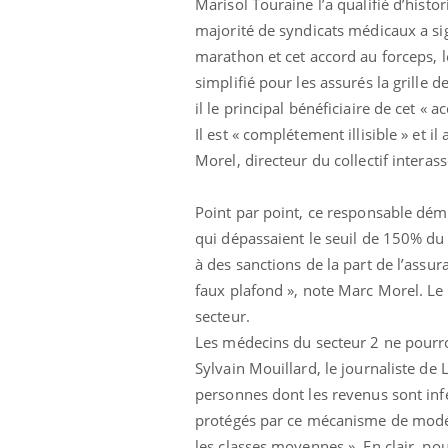
Marisol Touraine l’a qualifié d’histo
majorité de syndicats médicaux a sig
marathon et cet accord au forceps, l
simplifié pour les assurés la grille d
il le principal bénéficiaire de cet « a
Il est « complétement illisible » et i
Morel, directeur du collectif interasso
Point par point, ce responsable démo
qui dépassaient le seuil de 150% du t
à des sanctions de la part de l’assu
faux plafond », note Marc Morel. Le 
secteur.
Les médecins du secteur 2 ne pourron
Sylvain Mouillard, le journaliste de
personnes dont les revenus sont inf
protégés par ce mécanisme de modérat
les classes moyennes ». En clair, pou