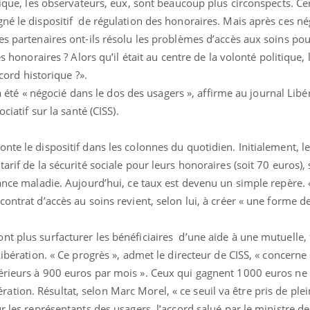
rique, les observateurs, eux, sont beaucoup plus circonspects. Cer
né le dispositif de régulation des honoraires. Mais après ces né
es partenaires ont-ils résolu les problèmes d’accès aux soins pour
es honoraires ? Alors qu’il était au centre de la volonté politique, 
ccord historique ?».
l a été « négocié dans le dos des usagers », affirme au journal Lib
ciatif sur la santé (CISS).
nte le dispositif dans les colonnes du quotidien. Initialement, l
arif de la sécurité sociale pour leurs honoraires (soit 70 euros),
rance maladie. Aujourd’hui, ce taux est devenu un simple repère. 
contrat d’accès au soins revient, selon lui, à créer « une forme d
t plus surfacturer les bénéficiaires d’une aide à une mutuelle, 
 Libération. « Ce progrès », admet le directeur de CISS, « concern
érieurs à 900 euros par mois ». Ceux qui gagnent 1000 euros ne
ion. Résultat, selon Marc Morel, « ce seuil va être pris de plei
r les représentants des usagers, l’accord salué par le ministre de