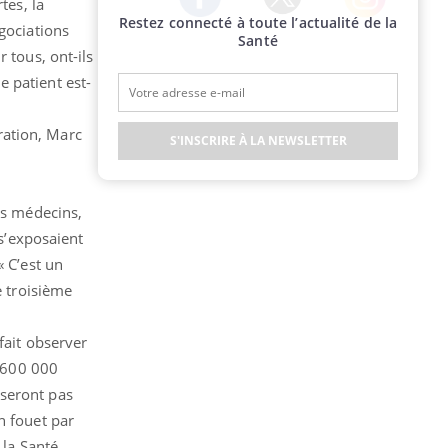
tes, la
Restez connecté à toute l’actualité de la
Twitter
Facebook
Instagram
gociations
Santé
 tous, ont-ils
le patient est-
ération, Marc
S'INSCRIRE À LA NEWSLETTER
es médecins,
 s’exposaient
« C’est un
e troisième
fait observer
e 600 000
 seront pas
n fouet par
 la Santé