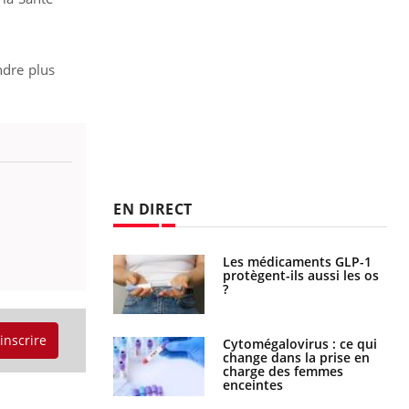
ndre plus
EN DIRECT
s connectés :
Les médicaments GLP-1
 le travail
protègent-ils aussi les os
 de plus en plus
?
soirées
'inscrire
olorectal : une
Cytomégalovirus : ce qui
e simple aurait
change dans la prise en
la donne au Pays
charge des femmes
enceintes