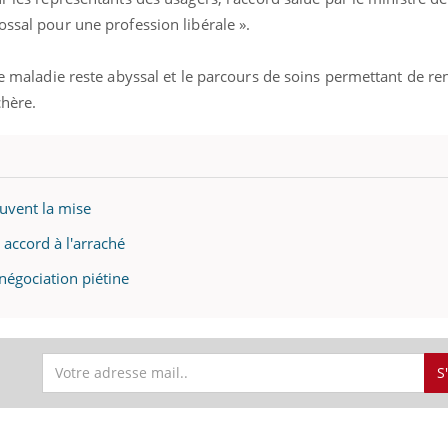
ossal pour une profession libérale ».
nce maladie reste abyssal et le parcours de soins permettant de re
chère.
uvent la mise
accord à l'arraché
négociation piétine
Mortalité infantile : un
Toujour
rapport s’interroge sur
comment
son taux élevé en France
empiète
sur nos 
S
Grossesse à risque : ce jus
Cancer c
naturel attire l'attention
stratégi
des chercheurs
changé 
basque