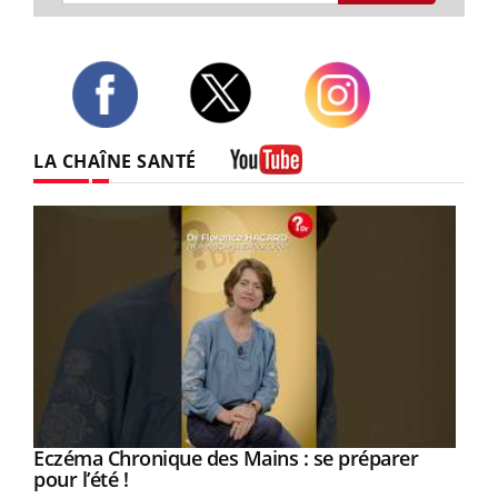
Twitter
Facebook
Instagram
LA CHAÎNE SANTÉ
Youtube
Eczéma Chronique des Mains : se préparer
Youtube
Youtube
pour l’été !