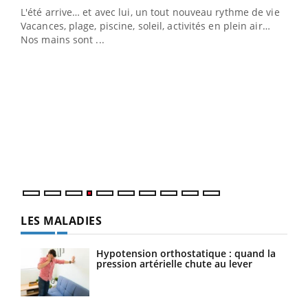
L'été arrive… et avec lui, un tout nouveau rythme de vie !
Vacances, plage, piscine, soleil, activités en plein air…
Nos mains sont ...
Dia
You
Le 
pers
ques
LES MALADIES
Hypotension orthostatique : quand la
pression artérielle chute au lever