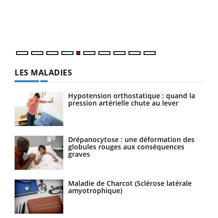
Un é
mati
numé
LES MALADIES
Hypotension orthostatique : quand la
pression artérielle chute au lever
Drépanocytose : une déformation des
globules rouges aux conséquences
graves
Maladie de Charcot (Sclérose latérale
amyotrophique)