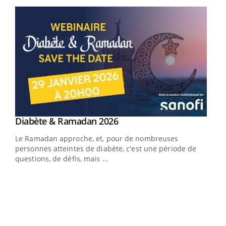
Youtube
Youtube
Diabète & Ramadan 2026
Youtube
Le Ramadan approche, et, pour de nombreuses
vie !
personnes atteintes de diabète, c'est une période de
…
questions, de défis, mais ...
Un 
You
à l