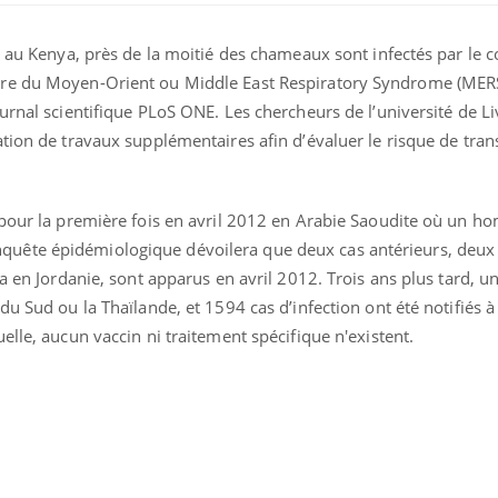
a au Kenya, près de la moitié des chameaux sont infectés par le 
re du Moyen-Orient ou Middle East Respiratory Syndrome (MERS
urnal scientifique PLoS ONE. Les chercheurs de l’université de L
tion de travaux supplémentaires afin d’évaluer le risque de tra
 pour la première fois en avril 2012 en Arabie Saoudite où un 
uête épidémiologique dévoilera que deux cas antérieurs, deux
a en Jordanie, sont apparus en avril 2012. Trois ans plus tard, u
du Sud ou la Thaïlande, et 1594 cas d’infection ont été notifiés 
elle, aucun vaccin ni traitement spécifique n'existent.