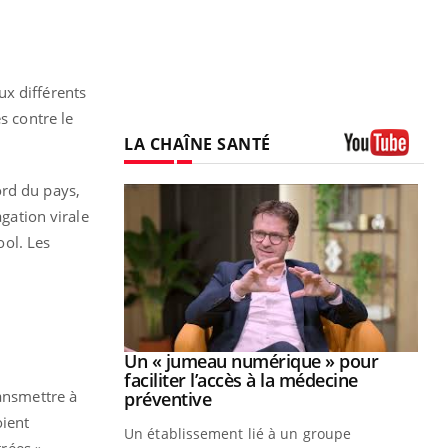
ux différents
s contre le
LA CHAÎNE SANTÉ
Youtube
ord du pays,
gation virale
ool. Les
Youtube
2026
Un « jumeau numérique » pour
Youtube
faciliter l’accès à la médecine
ransmettre à
 pour de
Youtube
préventive
teintes de
oient
Un établissement lié à un groupe
e de questions, de
rées »,