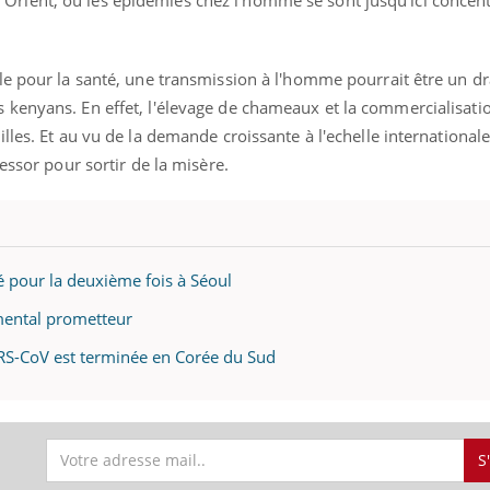
il, activités en plein air… Nos mains
défis, mais ...
 ...
le pour la santé, une transmission à l'homme pourrait être un 
kenyans. En effet, l'élevage de chameaux et la commercialisatio
lles. Et au vu de la demande croissante à l'echelle internationa
essor pour sortir de la misère.
 pour la deuxième fois à Séoul
mental prometteur
RS-CoV est terminée en Corée du Sud
S