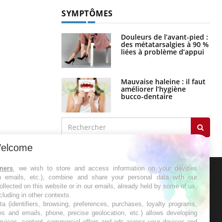
SYMPTÔMES
Douleurs de l’avant-pied :
des métatarsalgies à 90 %
liées à problème d’appui
Mauvaise haleine : il faut
améliorer l’hygiène
bucco-dentaire
elcome
tners
, we wish to store and access information on your devices
in emails, etc.), combine and share your personal data with our
ER
ollected on this website or in our emails, already held by some of us,
ncluding in other contexts.
ta (identifiers, browsing, preferences, purchases, loyalty programs,
s les semaines les meilleures
es and emails, phone, precise geolocation, etc.) allows developing
ervices, content, commercial offers and ads across your devices and