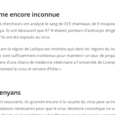
mme encore inconnue
les chercheurs ont analysé le sang de 335 chameaux de 9 troupea
ya. Ils ont découvert que 47 % étaient porteurs d’anticorps dirigé
ils ont été exposés au virus.
ans la région de Laikipia est moindre que dans les régions du n
x sont suffisamment nombreux pour maintenir un taux de propa
laire d’une chaire de médecine vétérinaire à l’université de Liverp
ement le virus et servent d’hôte ».
kenyans
éma Chronique des Mains : se
Diabète & Ramadan 
tube
Youtube
Youtube
parer pour l’été !
 rassurants. Ils ignorent encore si la souche du virus peut se t
Le Ramadan approche, et,
é arrive… et avec lui, un tout nouveau
nombreuses personnes at
utations nécessaires pour que le virus devienne zoonotique ne s
me de vie ! Vacances, plage, piscine,
diabète, c'est une périod
ient, où les épidémies chez l’homme se sont jusqu’ici concent