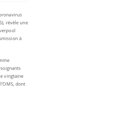
coronavirus
), révèle une
iverpool
nsmission à
homme
 soignants
ne vingtaine
à l’OMS, dont