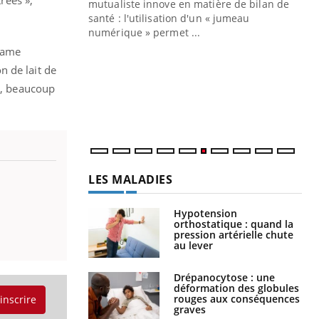
mutualiste innove en matière de bilan de
santé : l'utilisation d'un « jumeau
CO
You
numérique » permet ...
drame
Cou
n de lait de
nou
bou
le, beaucoup
épi
LES MALADIES
Hypotension
orthostatique : quand la
pression artérielle chute
au lever
Drépanocytose : une
déformation des globules
rouges aux conséquences
'inscrire
graves