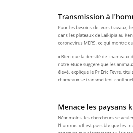
Transmission à l'ho
Pour les besoins de leurs travaux, 
dans les plateaux de Laikipia au Ken
coronavirus MERS, ce qui montre qu’
« Bien que la densité de chameaux d
notre étude suggère que les animau
prendre pour
élevé, explique le Pr Eric Fèvre, titu
chameaux se transmettent continuell
llard mental ou
tômes de la
les ce qui la rend
Menace les paysans 
Insuline & Charge mentale : et si on
Ecz
Youtube
You
Youtube
osait en parler??
pré
Néanmoins, les chercheurs se veulent
En 2026, l'insuline dans le diabète de type 2
L'ét
l’homme. « Il est possible que les m
reste entourée d'idées reçues chez les
ryth
apparues que récemment au Moyen Or