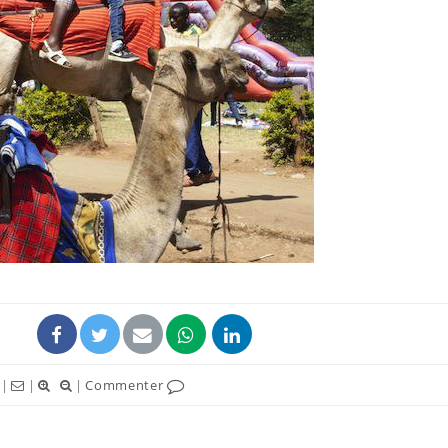
La sieste empêche-t-elle
Fortes c
de dormir la nuit ?
pourquo
noyade g
VIH : la fin du comprimé
Le Viagr
tous les jours se profile-t-
freiner 
elle enfin ?
cancer ?
Pourquoi votre ventre
Pourquo
gâche-t-il les premiers
de prot
jours de vos vacances ?
finalem
|
|
|
Commenter