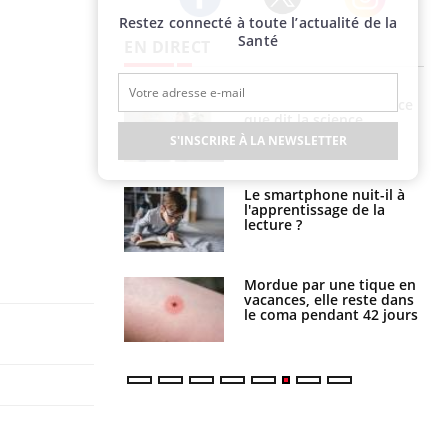
Restez connecté à toute l’actualité de la
Twitter
Facebook
Instagram
Santé
EN DIRECT
haleurs :
Grossesse et chaleur : ce
i le risque de
que dit la science
rimpe-t-il ?
S'INSCRIRE À LA NEWSLETTER
a pourrait-il
Le smartphone nuit-il à
la propagation du
l'apprentissage de la
lecture ?
i manger moins
Mordue par une tique en
éines pourrait
vacances, elle reste dans
ent être bénéfique
le coma pendant 42 jours