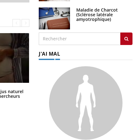
Maladie de Charcot
(Sclérose latérale
amyotrophique)
J'AI MAL
Comment oublier les écrans en
 jus naturel
vacances ?
chercheurs