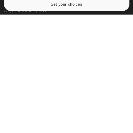
Données personnelles et cookies
Set your choices
Cookies settings
Qui sommes-nous
Conditions d'utilisation
Plan du site
Mentions Légales
Nous contacter
NEWSLETTER
Recevez toutes les semaines les meilleures infos santé
S'INSCRIRE