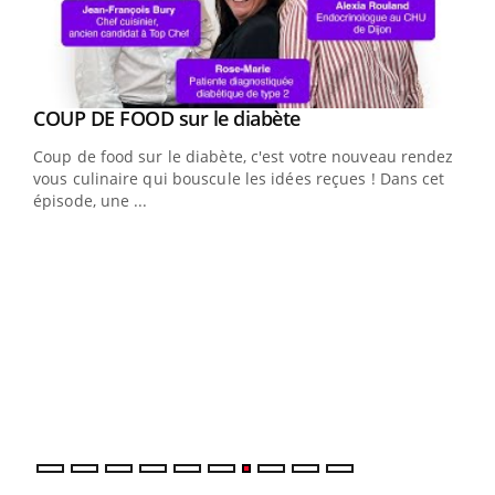
Youtube
cès
COUP DE FOOD sur le diabète
Youtube
Coup de food sur le diabète, c'est votre nouveau rendez-
 en
vous culinaire qui bouscule les idées reçues ! Dans cet
u
épisode, une ...
Qua
You
"Les
trav
DRH 