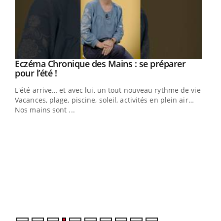
Eczéma Chronique des Mains : se préparer
Youtube
Youtube
pour l’été !
L'été arrive… et avec lui, un tout nouveau rythme de vie !
Vacances, plage, piscine, soleil, activités en plein air…
Nos mains sont ...
Dia
You
Le 
pers
ques