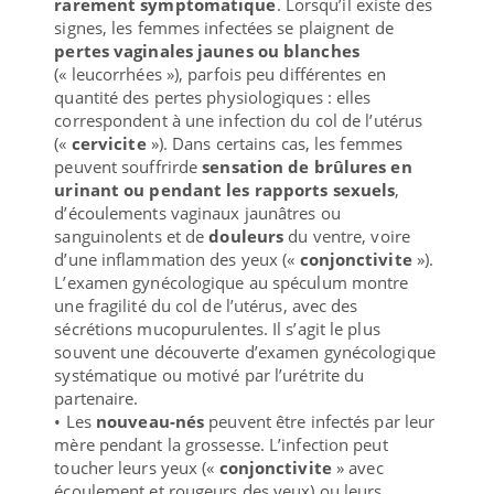
rarement symptomatique
. Lorsqu’il existe des
signes, les femmes infectées se plaignent de
pertes vaginales jaunes ou blanches
(« leucorrhées »), parfois peu différentes en
quantité des pertes physiologiques : elles
correspondent à une infection du col de l’utérus
(«
cervicite
»). Dans certains cas, les femmes
peuvent souffrirde
sensation de brûlures en
urinant ou pendant les rapports sexuels
,
d’écoulements vaginaux jaunâtres ou
sanguinolents et de
douleurs
du ventre, voire
d’une inflammation des yeux («
conjonctivite
»).
L’examen gynécologique au spéculum montre
une fragilité du col de l’utérus, avec des
sécrétions mucopurulentes. Il s’agit le plus
souvent une découverte d’examen gynécologique
systématique ou motivé par l’urétrite du
partenaire.
• Les
nouveau-nés
peuvent être infectés par leur
mère pendant la grossesse. L’infection peut
toucher leurs yeux («
conjonctivite
» avec
écoulement et rougeurs des yeux) ou leurs