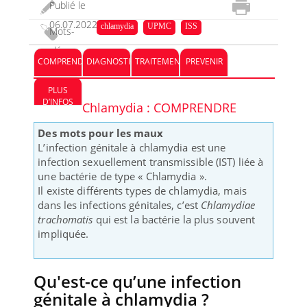
Publié le
06.07.2022
chlamydia
UPMC
ISS
Mots-
clés :
COMPRENDRE
DIAGNOSTIC
TRAITEMENT
PREVENIR
PLUS
D’INFOS
Chlamydia : COMPRENDRE
Des mots pour les maux
L’infection génitale à chlamydia est une
infection sexuellement transmissible (IST) liée à
une bactérie de type « Chlamydia ».
Il existe différents types de chlamydia, mais
dans les infections génitales, c’est
Chlamydiae
trachomatis
qui est la bactérie la plus souvent
impliquée.
Qu'est-ce qu’une infection
génitale à chlamydia ?