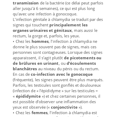
transmission
de la bactérie (ce délai peut parfois
aller jusqu’à 6 semaines), ce qui est plus long
qu’avec une infection à gonocoque.
L’infection génitale à chlamydia se traduit par des
signes qui touchent
principalement les
organes urinaires et génitaux
, mais aussi le
rectum, la gorge et, parfois, les yeux.
• Chez les
hommes
, l’infection à chlamydia ne
donne le plus souvent pas de signes, mais ces
personnes sont contagieuses. Lorsque des signes
apparaissent, il s’agit plutôt
de picotements ou
de brûlures en urinant
, ou
d’écoulements
blanchâtres
au niveau du pénis ou du rectum.
En cas de
co-infection avec le gonocoque
(fréquente), les signes peuvent être plus marqués.
Parfois, les testicules sont gonflés et douloureux
(infection de « l’épididyme » sur les testicules =
«
épididymite
») et chez certaines personnes, il
est possible d’observer une inflammation des
yeux est observée («
conjonctivite
»).
• Chez les
femmes
, l’infection à chlamydia est