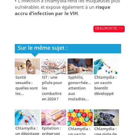
• L’infection à chlamydia rend les muqueuses plus
vulnérables et expose également à un
risque
accru d’infection par le VIH
.
DIAGNOSTIC >>
Sur le même sujet :
Santé
IST : une
Syphilis,
Chlamydia :
sexuelle :
pilule pour
gonorrhée...
un vaccin
quelles sont
les
attention
bientôt
les...
combattre
aux
développé
en 2024 ?
maladies...
Chlamydia :
Epilation :
Chlamydia :
Chlamydia :
un dépistage
préservez
un vaccin
une piste de