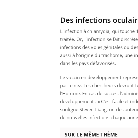
Comment éviter une otite
pendant les vacances ?
Des infections oculai
L'infection à chlamydia, qui touche 1
traitée. Or, l’infection se fait dis
infections des voies génitales ou d
aussi à l’origine du trachome, une in
dans les pays défavorisés.
Le vaccin en développement représent
par le nez. Les chercheurs devront 
l’Homme. En cas de succès, l’adminis
développement : « C'est facile et in
souligne Steven Liang, un des auteurs
de nouvelles infections chaque anné
SUR LE MÊME THÈME