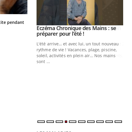
Hantavirus : un cas détecté chez un
ite pendant
touriste en France
ale : et si on
Eczéma Chronique des Mains : se
Youtube
ube
Youtube
préparer pour l’été !
e diabète de type 2
L'été arrive… et avec lui, un tout nouveau
çues chez les
rythme de vie ! Vacances, plage, piscine,
ez les soignants.
soleil, activités en plein air… Nos mains
sont ...
Di
You
Le 
nom
dia
défi