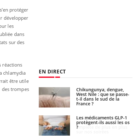
s’en protéger
our développer
our les
publiée dans
tats sur des
s réactions
EN DIRECT
la chlamydia
ait être utile
on des trompes
 oublier les
Chikungunya, dengue,
en vacances ?
West Nile : que se passe-
t-il dans le sud de la
France ?
s connectés :
Les médicaments GLP-1
 le travail
protègent-ils aussi les os
 de plus en plus
?
soirées