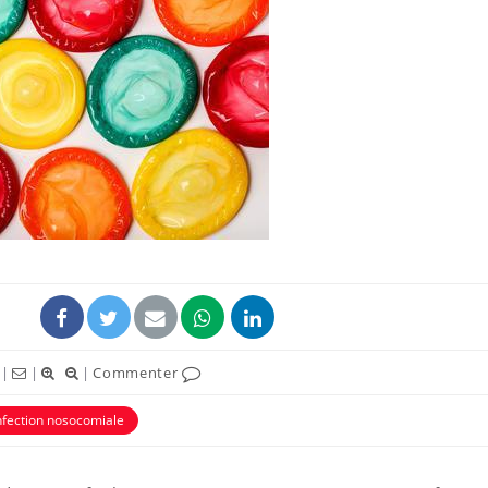
|
|
|
Commenter
nfection nosocomiale