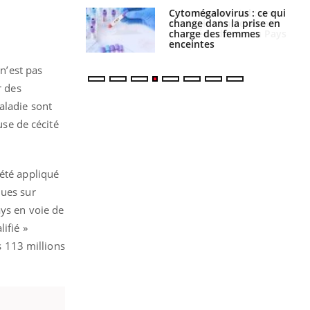
olorectal : une
Cytomégalovirus : ce qui
e simple aurait
change dans la prise en
la donne au Pays
charge des femmes
enceintes
 n’est pas
r des
aladie sont
use de cécité
 été appliqué
ques sur
ays en voie de
ifié »
s 113 millions