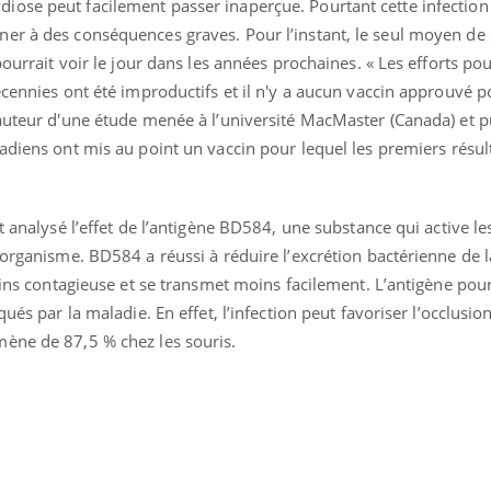
ose peut facilement passer inaperçue. Pourtant cette infection
er à des conséquences graves. Pour l’instant, le seul moyen de 
pourrait voir le jour dans les années prochaines. « Les efforts p
écennies ont été improductifs et il n'y a aucun vaccin approuvé p
-auteur d'une étude menée à l’université MacMaster (Canada) et 
adiens ont mis au point un vaccin pour lequel les premiers résul
t analysé l’effet de l’antigène BD584, une substance qui active le
’organisme. BD584 a réussi à réduire l’excrétion bactérienne de 
oins contagieuse et se transmet moins facilement. L’antigène pourr
qués par la maladie. En effet, l’infection peut favoriser l’occlusi
Hantavirus : un cas
Comment
détecté chez un touriste
écrans 
ène de 87,5 % chez les souris.
en France
Mortalité infantile : un
Toujour
rapport s’interroge sur
comment
son taux élevé en France
empiète
sur nos 