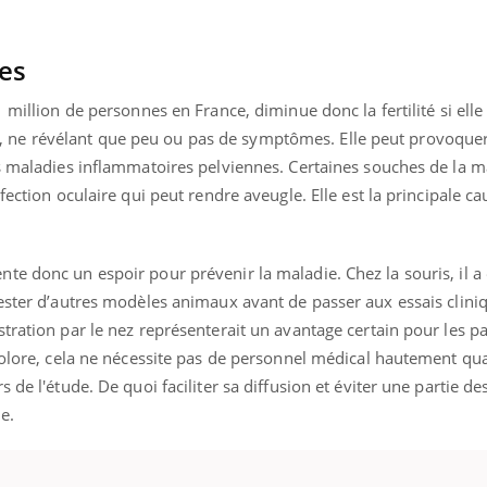
Grossesse à risque : ce jus
Cancer c
naturel attire l'attention
stratégi
des chercheurs
changé 
res
basque
 million de personnes en France, diminue donc la fertilité si elle
crète, ne révélant que peu ou pas de symptômes. Elle peut provoque
es maladies inflammatoires pelviennes. Certaines souches de la m
fection oculaire qui peut rendre aveugle. Elle est la principale ca
e donc un espoir pour prévenir la maladie. Chez la souris, il a
tester d’autres modèles animaux avant de passer aux essais clini
tration par le nez représenterait un avantage certain pour les p
dolore, cela ne nécessite pas de personnel médical hautement qual
 de l'étude. De quoi faciliter sa diffusion et éviter une partie de
e.