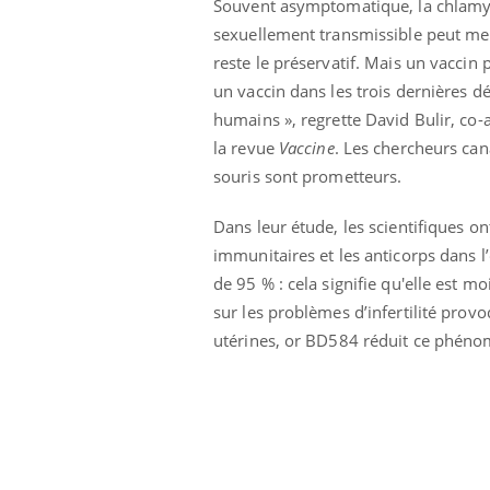
Souvent asymptomatique, la chlamydi
sexuellement transmissible peut men
reste le préservatif. Mais un vaccin 
un vaccin dans les trois dernières d
humains », regrette David Bulir, co
la revue
Vaccine
. Les chercheurs can
souris sont prometteurs.
Dans leur étude, les scientifiques on
immunitaires et les anticorps dans l
de 95 % : cela signifie qu'elle est m
sur les problèmes d’infertilité provo
Bébés, jeunes enfants :
quelle trousse à
utérines, or BD584 réduit ce phénom
pharmacie pour les
vacances ?
Syndrome métabolique :
quels sont les meilleurs
exercices physiques ?