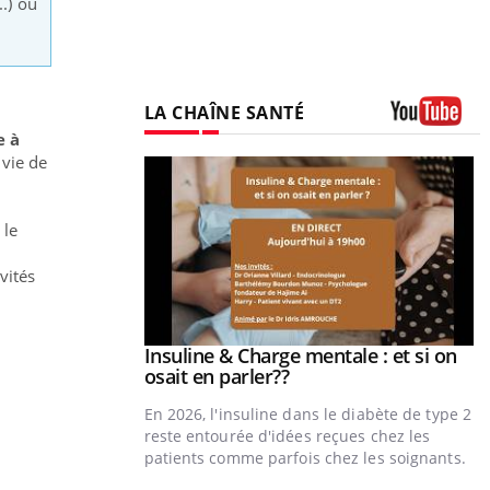
.) ou
LA CHAÎNE SANTÉ
 à
Youtube
 vie de
 le
vités
prendre pour
Insuline & Charge mentale : et si on
Youtube
Youtube
osait en parler??
illard mental ou
En 2026, l'insuline dans le diabète de type 2
tômes de la
reste entourée d'idées reçues chez les
les ce qui la rend
patients comme parfois chez les soignants.