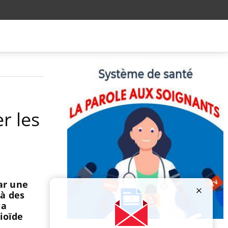
r les
ar une
 à des
la
ioïde
Publicité