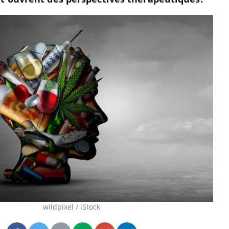
wildpixel / iStock
Fatigue en vacances :
Les tro
normal ou signe d’une
modifien
maladie ?