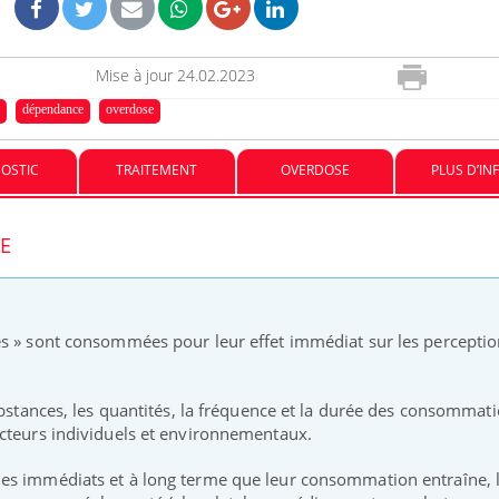
Et si les caries pouvaient
Mon enfa
Mise à jour
24.02.2023
bientôt disparaître sans
sensibl
plombage ?
très em
n
dépendance
overdose
Éclipse solaire du 12 août :
Bébés, j
OSTIC
TRAITEMENT
OVERDOSE
PLUS D’IN
“Des verres adaptés, c'est
quelle 
indispensable pour la
pour les
santé des yeux”
RE
s » sont consommées pour leur effet immédiat sur les perceptio
ubstances, les quantités, la fréquence et la durée des consommati
cteurs individuels et environnementaux.
es immédiats et à long terme que leur consommation entraîne, 