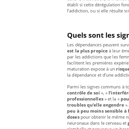
établi si cette dérégulation f
l’addiction, ou si elle résult
Quels sont les sig
Les dépendances peuvent sur
est la plus propice
à leur éme
par les addictions que les fem
facilitent les premières expér
maturation expose à un
risqu
la dépendance et d’une addicti
Parmi les signes communs à to
contrôle de soi
», «
l’interfé
professionnelles
» et la «
pou
troubles qu’elle engendre
»
peu à peu moins sensible à l
doses
pour obtenir le même ni
neuronaux dans le cerveau et