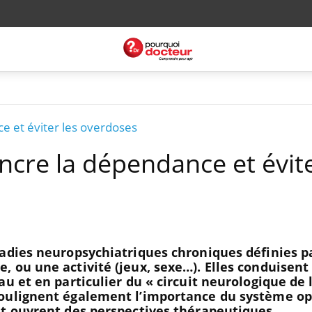
ce et éviter les overdoses
incre la dépendance et évite
ladies neuropsychiatriques chroniques définies p
 ou une activité (jeux, sexe…). Elles conduisent
u et en particulier du « circuit neurologique de 
oulignent également l’importance du système op
et ouvrent des perspectives thérapeutiques.