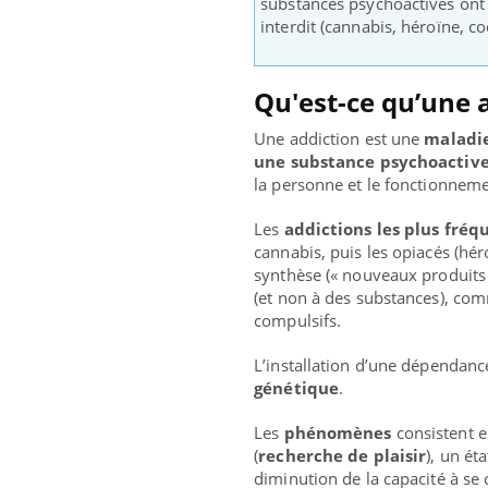
substances psychoactives ont 
interdit (cannabis, héroïne, coc
Qu'est-ce qu’une a
Une addiction est une
maladi
une substance psychoactive
la personne et le fonctionnem
Les
addictions les plus fréq
cannabis, puis les opiacés (hé
synthèse (« nouveaux produits d
(et non à des substances), comm
compulsifs.
Eczé
Yout
L’installation d’une dépendan
expl
génétique
.
Il y 
Les
phénomènes
consistent 
d'aut
(
recherche de plaisir
), un ét
sur l
diminution de la capacité à se 