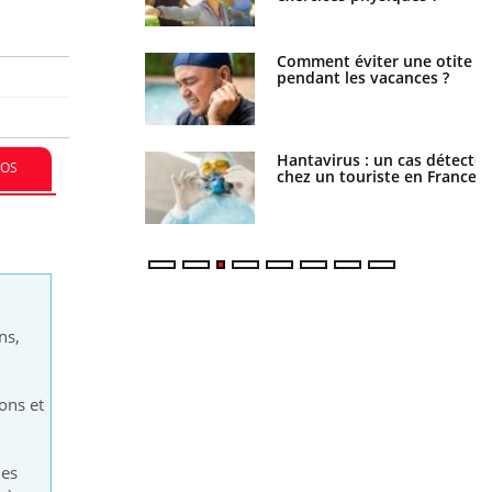
nt est-il trop
Comment éviter une otite
e ou simplement
pendant les vacances ?
pathique ?
eunes enfants :
Hantavirus : un cas détecté
FOS
trousse à pharmacie
chez un touriste en France
 vacances ?
ns,
ons et
les