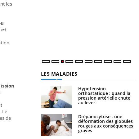
Y
nt les
p
L
ou
r
 et
s
..
ation
LES MALADIES
ission
Hypotension
s
.
orthostatique : quand la
pression artérielle chute
au lever
st
. Le
Drépanocytose : une
ées de
déformation des globules
rouges aux conséquences
graves