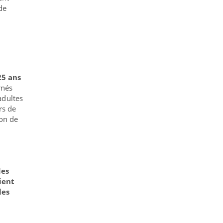
de
25 ans
rnés
adultes
rs de
ion de
des
ient
les