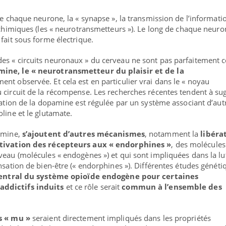
re chaque neurone, la « synapse », la transmission de l’informati
 chimiques (les « neurotransmetteurs »). Le long de chaque neuron
fait sous forme électrique.
es « circuits neuronaux » du cerveau ne sont pas parfaitement 
mine, le « neurotransmetteur du plaisir et de la
ment observée. Et cela est en particulier vrai dans le « noyau
 circuit de la récompense. Les recherches récentes tendent à su
ération de la dopamine est régulée par un système associant d’aut
line et le glutamate.
pamine,
s’ajoutent d’autres mécanismes
, notamment la
libéra
ctivation des récepteurs aux « endorphines »
, des molécules
veau (molécules « endogènes ») et qui sont impliquées dans la lu
nsation de bien-être (« endorphines »). Différentes études généti
central du système opioïde endogène pour certaines
ddictifs induits
et ce rôle serait
commun à l’ensemble des
s « mu »
seraient directement impliqués dans les propriétés