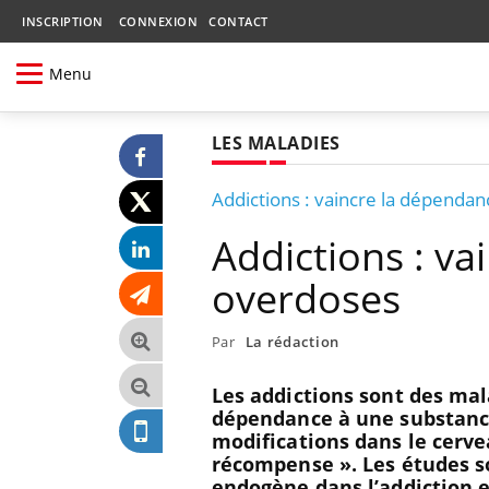
INSCRIPTION
CONNEXION
CONTACT
Menu
LES MALADIES
Addictions : vaincre la dépendan
Addictions : va
overdoses
Par
La rédaction
Les addictions sont des ma
dépendance à une substance,
modifications dans le cervea
récompense ». Les études s
endogène dans l’addiction 