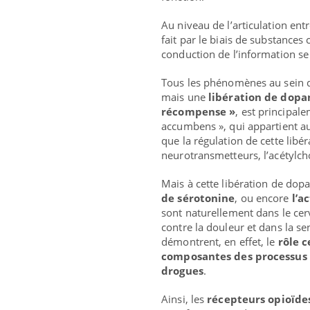
Au niveau de l’articulation ent
fait par le biais de substances
conduction de l’information se 
Tous les phénomènes au sein d
mais une
libération de dopa
récompense »
, est principale
accumbens », qui appartient au
que la régulation de cette lib
neurotransmetteurs, l’acétylcho
Mais à cette libération de do
de sérotonine
, ou encore
l’a
sont naturellement dans le cer
contre la douleur et dans la se
démontrent, en effet, le
rôle 
composantes des processus a
drogues
.
Ainsi, les
récepteurs opioïde