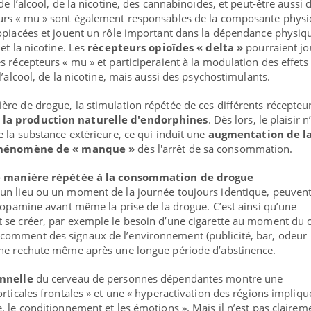
de l’alcool, de la nicotine, des cannabinoïdes, et peut-être aussi 
urs « mu » sont également responsables de la composante phys
 opiacées et jouent un rôle important dans la dépendance physiq
et la nicotine. Les
récepteurs opioïdes « delta »
pourraient jo
s récepteurs « mu » et participeraient à la modulation des effets
l’alcool, de la nicotine, mais aussi des psychostimulants.
re de drogue, la stimulation répétée de ces différents récepteu
 la production naturelle d'endorphines
. Dès lors, le plaisir n
e la substance extérieure, ce qui induit une
augmentation de l
hénomène de « manque »
dès l'arrêt de sa consommation.
de manière répétée à la consommation de drogue
un lieu ou un moment de la journée toujours identique, peuvent
 dopamine avant même la prise de la drogue. C’est ainsi qu’une
 se créer, par exemple le besoin d’une cigarette au moment du c
omment des signaux de l’environnement (publicité, bar, odeur
une rechute même après une longue période d’abstinence.
nnelle
du cerveau de personnes dépendantes montre une
rticales frontales » et une « hyperactivation des régions impliqu
, le conditionnement et les émotions ». Mais il n’est pas clairem