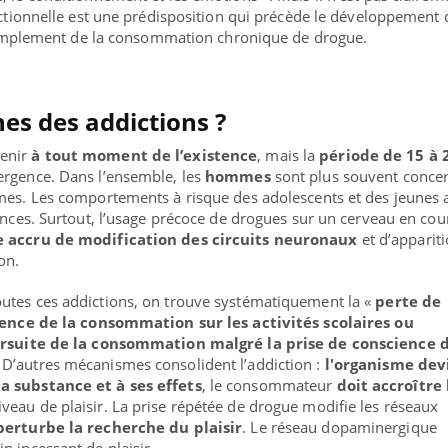
onctionnelle est une prédisposition qui précède le développement 
e simplement de la consommation chronique de drogue.
nes des addictions ?
venir
à tout moment de l’existence
, mais la
période de 15 à 
rgence. Dans l’ensemble, les
hommes
sont plus souvent conce
mes. Les comportements à risque des adolescents et des jeunes 
iences. Surtout, l’usage précoce de drogues sur un cerveau en cou
e accru de modification des circuits neuronaux
et d’apparit
on.
utes ces addictions, on trouve systématiquement la «
perte de
rence de la consommation sur les activités scolaires ou
rsuite de la consommation malgré la prise de conscience 
. D’autres mécanismes consolident l’addiction :
l'organisme dev
a substance et à ses effets
, le consommateur
doit accroître 
veau de plaisir. La prise répétée de drogue modifie les réseaux
perturbe la recherche du plaisir
. Le réseau dopaminergique