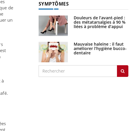
des
SYMPTÔMES
ique de
ue
Douleurs de l’avant-pied :
uer un
des métatarsalgies à 90 %
liées à problème d’appui
Mauvaise haleine : il faut
rs
améliorer l’hygiène bucco-
’est
dentaire
a
 à
afé.
ées
ent