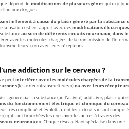
tique dépend de
modifications de plusieurs gènes
qui explique
action aux drogues.
sentiellement à cause du plaisir généré par la substance 
te sensation est en rapport avec des
modifications électriques
 substance
au sein de différents circuits neuronaux
,
dans le
férer avec les molécules chargées de la transmission de l’inform
otransmetteurs ») ou avec leurs récepteurs.
d’une addiction sur le cerveau ?
ive peut
interférer avec les molécules chargées de la transm
neurones
(les « neurotransmetteurs »)
ou avec leurs récepteur
ir généré par la substance (ou l’activité) addictive, plaisir qui e
ons du fonctionnement électrique et chimique du cerveau
eur très compliqué et évolutif, dont les « circuits » sont compos
 ») qui sont branchées les unes avec les autres à travers des
éseaux neuronaux
». Chaque réseau étant spécialisé dans une