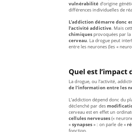
vulnérabilité
d’origine géné
différences individuelles de ré
L’addiction démarre donc es
l’activité addictive
. Mais cet
chimiques
provoquées par la
cerveau
. La drogue peut inter
entre les neurones (les « neur
Quel est l’impact 
La drogue, ou l’activité, addict
de l’information entre les 
L’addiction dépend donc du plais
déclenché par des
modificati
cerveau est en effet un ordinat
cellules nerveuses
(« neurone
«
synapses
» : on parle de «
r
fonction.