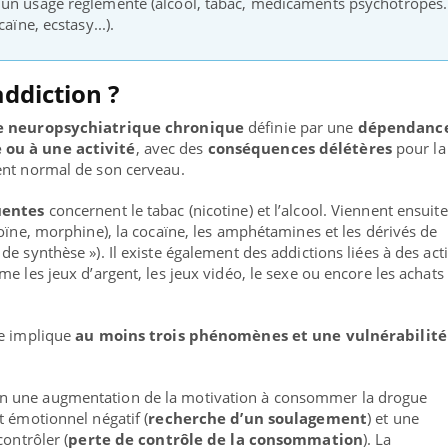
un usage réglementé (alcool, tabac, médicaments psychotropes..
aïne, ecstasy...).
ddiction ?
e neuropsychiatrique chronique
définie par une
dépendance
 ou à une activité
, avec des
conséquences délétères
pour la
ent normal de son cerveau.
uentes
concernent le tabac (nicotine) et l’alcool. Viennent ensuite
roïne, morphine), la cocaïne, les amphétamines et les dérivés de
e synthèse »). Il existe également des addictions liées à des acti
e les jeux d’argent, les jeux vidéo, le sexe ou encore les achats
ma Chronique des Mains :
Carence en fer : com
ube
Youtube
ce implique
au moins trois phénomènes et une vulnérabilité
Youtube
Youtube
iquer ma maladie
prévenir
a des sujets qui sont faciles à aborder...
Fatigue, irritabilité, brou
en une augmentation de la motivation à consommer la drogue
res non ! D'un côté, poser des questions
même alopécie… Les symp
at émotionnel négatif (
recherche d’un soulagement
) et une
a maladie d'un proche c'est montrer ...
carence en fer sont multip
...
contrôler (
perte de contrôle de la consommation
). La