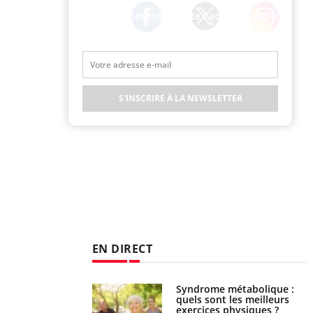
Restez connecté à toute l’actualité de la
Santé
Twitter
Facebook
Instagram
S'INSCRIRE À LA NEWSLETTER
EN DIRECT
ubles du sommeil
Syndrome métabolique :
t votre cerveau !
quels sont les meilleurs
exercices physiques ?