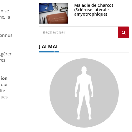
Maladie de Charcot
(Sclérose latérale
on se
amyotrophique)
e, la
connus
J'AI MAL
ggérer
res
tion
 qui
tte
ques