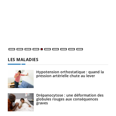
Un « jumeau numérique » pour faciliter l’accès
COU
Youtube
You
Youtube
à la médecine préventive
Coup
Un établissement lié à un groupe mutualiste innove en
vous
matière de bilan de santé : l'utilisation d'un « jumeau
épis
numérique » permet ...
LES MALADIES
Hypotension orthostatique : quand la
pression artérielle chute au lever
Drépanocytose : une déformation des
globules rouges aux conséquences
graves