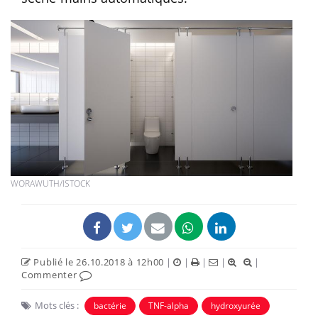
WORAWUTH/ISTOCK
Publié le 26.10.2018 à 12h00
|
|
|
|
|
Commenter
Mots clés :
bactérie
TNF-alpha
hydroxyurée