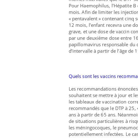
Pour Haemophilus, l’Hépatite B 
mois. Afin de limiter les injecti
« pentavalent » contenant cinq 
12 mois, l’enfant recevra une d
grave, et une dose de vaccin cont
par une deuxième dose entre 16 e
papillomavirus responsable du ca
d’intervalle à partir de l’âge de 
Quels sont les vaccins recomman
Les recommandations énoncées 
souhaitent se mettre à jour et le
les tableaux de vaccination corr
recommandés que le DTP à 25, 45 
ans à partir de 65 ans. Néanmoin
de situations particulières à ris
les méningocoques, le pneumocoq
potentiellement infectées. Le cas