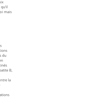
six
qu’il
soi mais
s
tions
s du
en
cinés
atite B,
ntre la
e
ations