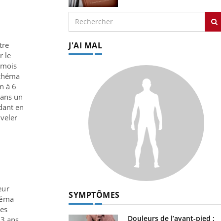
tre
J'AI MAL
r le
 mois
schéma
n à 6
dans un
dant en
uveler
eur
SYMPTÔMES
héma
les
Douleurs de l’avant-pied :
13 ans.