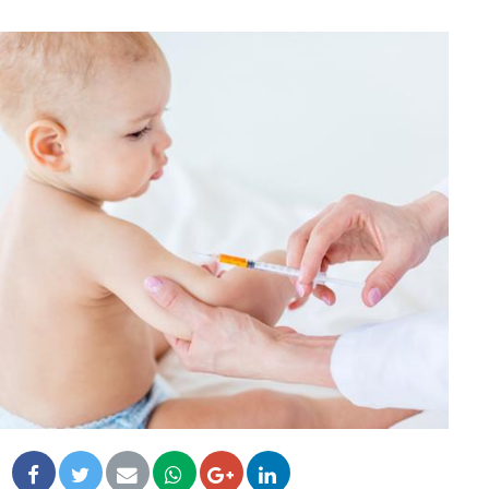
Mon enfant est-il trop
Comment
sensible ou simplement très
pendant
empathique ?
Bébés, jeunes enfants :
Hantavir
quelle trousse à pharmacie
chez un 
pour les vacances ?
Syndrome métabolique :
Mortalit
quels sont les meilleurs
rapport 
exercices physiques ?
taux él