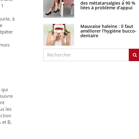
des métatarsalgies à 90 %
11
liées à problème d’appui
uite, à
te
Mauvaise haleine : il faut
améliorer l’hygiène bucco-
répéter
dentaire
 mois
 qui
 suivre
nt
us les
nction
 et B,
t