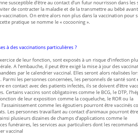
 susceptible d’être au contact d’un futur nourrisson dans les 
viter de contracter la maladie et de la transmettre au bébé avant 
-vaccination. On entre alors non plus dans la vaccination pour 
 cette pratique se nomme le « cocooning ».
s à des vaccinations particulières ?
exercice de leur fonction, sont
exposés à un risque d’infection plu
érale
. A l’embauche, il peut être exigé la mise à jour des vaccina
dées par le calendrier vaccinal. Elles seront alors réalisées lor
l. Parmi les personnes concernées, les personnels de santé sont 
re en contact avec des patients infectés, ils se doivent d’être vac
es. Certains vaccins sont obligatoires comme le BCG, le DTP, l’hép
onction de leur exposition comme la coqueluche, le ROR ou la
à l’assainissement comme les égoutiers pourront être vaccinés co
ats. Les personnes travaillant au contact d’animaux pourront êtr
te ainsi plusieurs dizaines de champs d’applications comme le
vices funéraires, les services aux particuliers dont les recommand
ier vaccinal