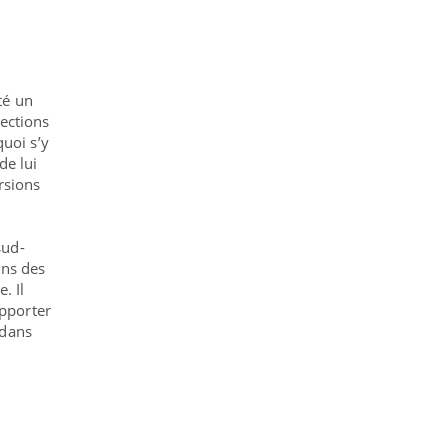
té un
tections
quoi s’y
 de lui
rsions
t
sud-
ans des
. Il
pporter
 dans