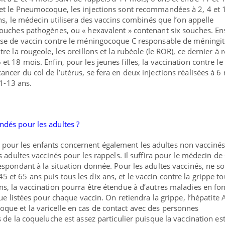
et le Pneumocoque, les injections sont recommandées à 2, 4 et 
ons, le médecin utilisera des vaccins combinés que l’on appelle
souches pathogènes, ou « hexavalent » contenant six souches. Ens
ose de vaccin contre le méningocoque C responsable de méningi
re la rougeole, les oreillons et la rubéole (le ROR), ce dernier à 
t 18 mois. Enfin, pour les jeunes filles, la vaccination contre le
ncer du col de l’utérus, se fera en deux injections réalisées à 6
11-13 ans.
dés pour les adultes ?
pour les enfants concernent également les
adultes non vaccinés
s adultes vaccinés pour les rappels
. Il suffira pour le médecin de
espondant à la situation donnée. Pour les adultes vaccinés, ne so
et 65 ans puis tous les dix ans, et le vaccin contre la grippe to
s, la vaccination pourra être étendue à d’autres maladies en fo
que listées pour chaque vaccin. On retiendra la grippe, l’hépatite A
ue et la varicelle en cas de contact avec des personnes
 de la coqueluche est assez particulier puisque la vaccination es