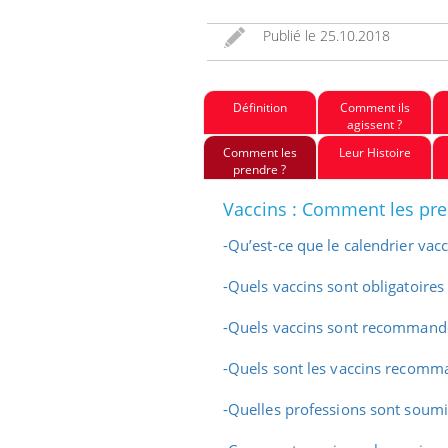
Publié le
25.10.2018
Définition
Comment ils
agissent ?
Comment les
Leur Histoire
prendre ?
Vaccins : Comment les pre
-
Qu’est-ce que le calendrier vacc
Eczé
Youtu
expl
-
Quels vaccins sont obligatoires 
Il y a
-
Quels vaccins sont recommandé
d'autr
sur la
-
Quels sont les vaccins recomma
-
Quelles professions sont soumis