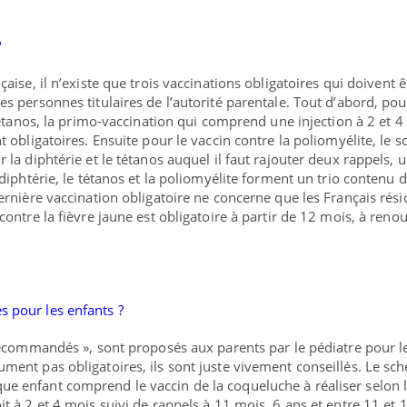
?
çaise, il n’existe que
trois vaccinations obligatoires
qui doivent ê
s personnes titulaires de l’autorité parentale. Tout d’abord, pou
 tétanos, la primo-vaccination qui comprend une injection à 2 et 4
t obligatoires. Ensuite pour le vaccin contre la poliomyélite, le 
la diphtérie et le tétanos auquel il faut rajouter deux rappels, u
 diphtérie, le tétanos et la poliomyélite forment un trio contenu 
ernière vaccination obligatoire ne concerne que les Français rési
ontre la fièvre jaune est obligatoire à partir de 12 mois, à reno
 pour les enfants ?
 recommandés », sont proposés aux parents par le pédiatre pour l
ument pas obligatoires,
ils sont juste vivement conseillés
. Le sc
 enfant comprend le vaccin de la coqueluche à réaliser selon 
t à 2 et 4 mois suivi de rappels à 11 mois, 6 ans et entre 11 et 