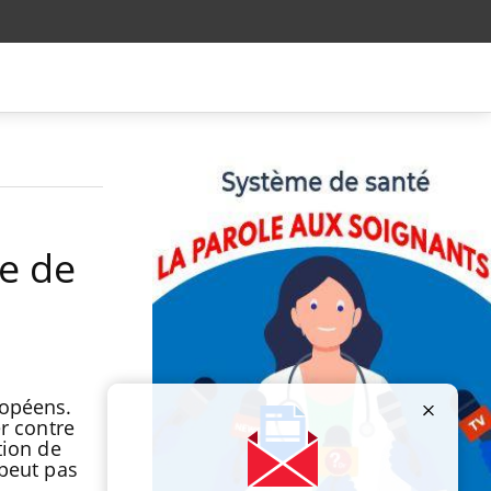
le de
ropéens.
er contre
tion de
 peut pas