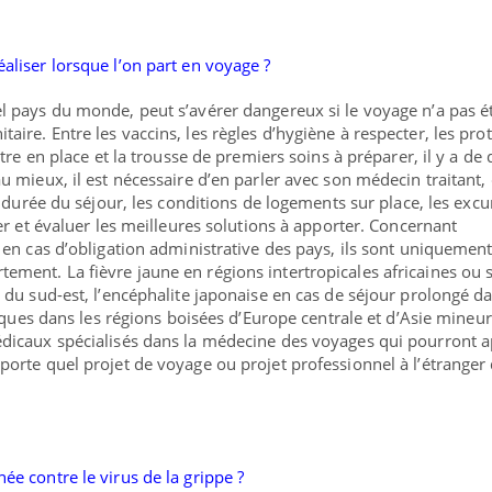
aliser lorsque l’on part en voyage ?
l pays du monde, peut s’avérer dangereux si le voyage n’a pas é
ire. Entre les vaccins, les règles d’hygiène à respecter, les pro
ttre en place et la trousse de premiers soins à préparer, il y a de 
u mieux, il est nécessaire d’en
parler avec son médecin traitant
,
a durée du séjour, les conditions de logements sur place, les excu
ier et évaluer les meilleures solutions à apporter. Concernant
 en cas d’obligation administrative des pays, ils sont uniquemen
ment. La fièvre jaune en régions intertropicales africaines ou 
 du sud-est, l’encéphalite japonaise en cas de séjour prolongé d
tiques dans les régions boisées d’Europe centrale et d’Asie mineure
dicaux spécialisés
dans la médecine des voyages qui pourront a
porte quel projet de voyage ou projet professionnel à l’étranger
e contre le virus de la grippe ?