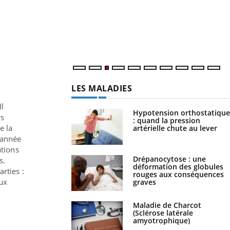
LES MALADIES
Il
Hypotension orthostatique
rs
: quand la pression
e la
artérielle chute au lever
 année
ations
Drépanocytose : une
s.
déformation des globules
arties :
rouges aux conséquences
aux
graves
Maladie de Charcot
(Sclérose latérale
amyotrophique)