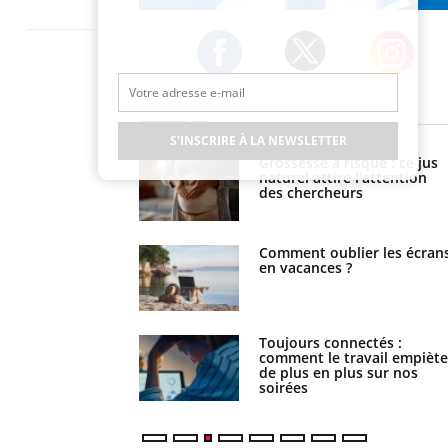
Publicité
Restez connecté à toute l’actualité de la
Santé
Twitter
Facebook
Instagram
EN DIRECT
S'INSCRIRE À LA NEWSLETTER
 éviter une otite
Grossesse à risque : ce jus
 les vacances ?
naturel attire l'attention
des chercheurs
us : un cas détecté
Comment oublier les écran
touriste en France
en vacances ?
é infantile : un
Toujours connectés :
s’interroge sur son
comment le travail empiète
evé en France
de plus en plus sur nos
soirées