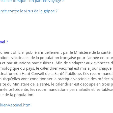
aliser lorsque l’on part en voyage ?
ée contre le virus de la grippe ?
nal ?
ument officiel
publié annuellement par le Ministère de la santé. 
ions vaccinales de la population française pour l’année en cou
 et par situations particulières. Afin de s’adapter aux avancées d
émiologique du pays, le calendrier vaccinal est mis à jour chaque
cinations du Haut Conseil de la Santé Publique. Ces recommand
isqu’elles vont conditionner la pratique vaccinale des médecin
site du Ministère de la santé, le calendrier est découpé en trois p
année précédente, les recommandations par maladie et les table
he de la population.
rier-vaccinal.html