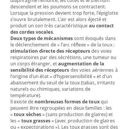
diaphragme remonte, les côtes et le sternum
descendent et les poumons se contractent.
Lorsque la pression devient trop forte, l’épiglotte
s’ouvre brutalement. L’air est alors éjecté et
produit un son très caractéristique
au contact
des cordes vocales
.
Deux types de mécanismes
sont évoqués dans
le déclenchement de « l’arc réflexe » de la toux :
stimulation directe des récepteurs
des voies
respiratoires par des sécrétions, une tumeur ou
un corps étranger, et
augmentation de la
sensibilité des récepteurs
des voies aériennes à
l’origine d’un état « d’hypersensibilité » et d’un
abaissement du seuil de la toux (tabac, irritants
naturels ou chimiques, variations de
température).
Il existe de
nombreuses formes de toux
qui
peuvent être regroupées en deux familles : les
«
toux sèches
» (sans production de glaires) et
les «
toux grasses
» (avec production de glaires
ou « expectorations »). Les toux grasses sont des