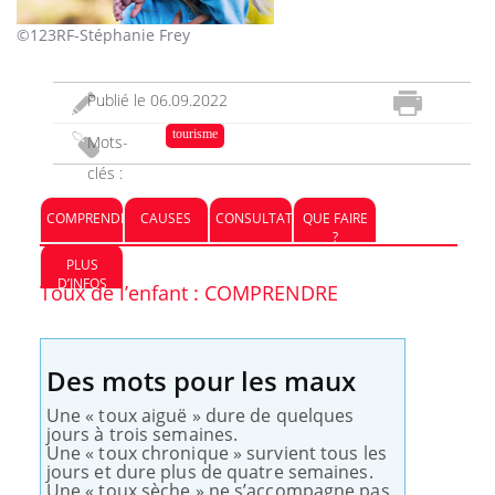
©123RF-Stéphanie Frey
Publié le
06.09.2022
tourisme
Mots-
clés :
COMPRENDRE
CAUSES
CONSULTATION
QUE FAIRE
?
PLUS
D’INFOS
Toux de l’enfant : COMPRENDRE
Des mots pour les maux
Une « toux aiguë » dure de quelques
jours à trois semaines.
Une « toux chronique » survient tous les
jours et dure plus de quatre semaines.
Une « toux sèche » ne s’accompagne pas