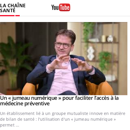
LA CHAÎNE
SANTÉ
Youtube
Un « jumeau numérique » pour faciliter l’accès à la
Youtube
Youtube
médecine préventive
Un établissement lié à un groupe mutualiste innove en matière
de bilan de santé : l'utilisation d'un « jumeau numérique »
permet ...