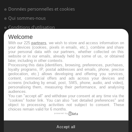
Hypotension orthostatique : quand la
pression artérielle chute au lever
Drépanocytose : une déformation des
globules rouges aux conséquences
Welcome
graves
With our 225
partners
, we wish to store and access information on
your devices (cookies, pixels in emails, etc.), combine and share
your personal data with our partners, whether collected on this
website or in our emails, already held by some of us, or obtained
Maladie de Charcot (Sclérose latérale
later, including in other contexts.
amyotrophique)
Processing this data (identifiers, browsing, preferences, purchases,
loyalty programs, IP, postal addresses and emails, phone, precise
geolocation, etc.) allows developing and offering you services,
content, commercial offers and ads across your devices and
screens (including by email, post, SMS, phone, audio, and video),
personalising them, measuring their performance, and analysing
audiences.
You can "accept all" and withdraw your consent at any time via the
"cookies" footer link
. You can also "set detailed preferences" and
object to processing activities not subject to consent. These
choices remain valid for 6 months.
powered by
Accept all