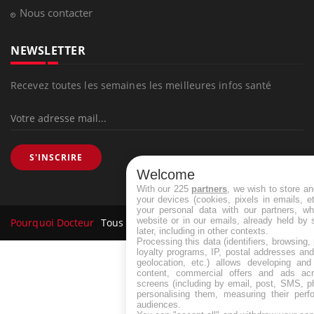
NEWSLETTER
Recevez toutes les semaines les meilleures infos santé
S'INSCRIRE
Welcome
With our 225
partners
, we wish to store a
your devices (cookies, pixels in emails, 
Pourquoi Docteur
Tous droits réservés, 2026
your personal data with our partners, wh
website or in our emails, already held by
later, including in other contexts.
Processing this data (identifiers, browsing
loyalty programs, IP, postal addresses an
geolocation, etc.) allows developing and
content, commercial offers and ads ac
screens (including by email, post, SMS, p
personalising them, measuring their per
audiences.