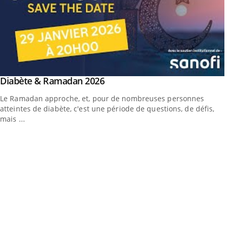
Youtube
Diabète & Ramadan 2026
Un « jumeau numérique » pour faciliter l’accès à la
Youtube
Youtube
Youtube
médecine préventive
Le Ramadan approche, et, pour de nombreuses personnes
Un établissement lié à un groupe mutualiste innove en matière
atteintes de diabète, c'est une période de questions, de défis,
de bilan de santé : l'utilisation d'un « jumeau numérique »
mais ...
permet ...