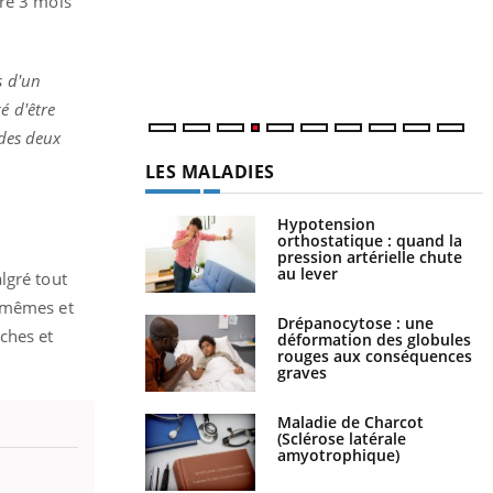
ire 3 mois
c
m
s d'un
é d'être
 des deux
LES MALADIES
Hypotension
orthostatique : quand la
pression artérielle chute
au lever
lgré tout
x-mêmes et
Drépanocytose : une
ches et
déformation des globules
rouges aux conséquences
graves
Maladie de Charcot
(Sclérose latérale
amyotrophique)