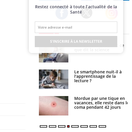
Publicité
Restez connecté à toute l’actualité de la
Santé
Twitter
Facebook
Instagram
EN DIRECT
S'INSCRIRE À LA NEWSLETTER
haleurs : pourquoi
Grossesse et chaleur : ce
ue de noyade
que dit la science
-il ?
a pourrait-il freiner
Le smartphone nuit-il à
gation du cancer ?
l'apprentissage de la
lecture ?
i manger moins de
Mordue par une tique en
s pourrait
vacances, elle reste dans le
ent être bénéfique
coma pendant 42 jours