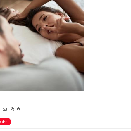
La sieste empêche-t-elle de
Fortes c
dormir la nuit ?
le risq
grimpe-t
VIH : la fin du comprimé
Le Viagr
tous les jours se profile-t-
la propa
elle enfin ?
Pourquoi votre ventre
Pourquo
gâche-t-il les premiers
protéine
jours de vos vacances ?
finalem
|
|
naire