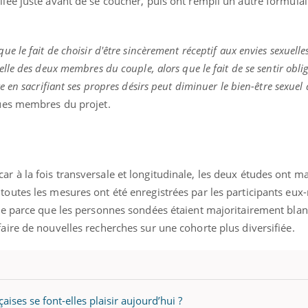
ilée juste avant de se coucher, puis ont rempli un autre formula
e le fait de choisir d'être sincèrement réceptif aux envies sexuelle
elle des deux membres du couple, alors que le fait de se sentir oblig
re en sacrifiant ses propres désirs peut diminuer le bien-être sexuel
ques membres du projet.
r à la fois transversale et longitudinale, les deux études ont ma
toutes les mesures ont été enregistrées par les participants eu
ite parce que les personnes sondées étaient majoritairement blan
faire de nouvelles recherches sur une cohorte plus diversifiée.
ises se font-elles plaisir aujourd’hui ?