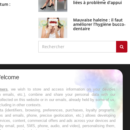
liées à problème d’appui
Comment nous percevons le chaud
rtum :
et le froid : une recherche éclaire le
sujet
Mauvaise haleine : il faut
améliorer l’hygiène bucco-
dentaire
elcome
ER
tners
, we wish to store and access information on your devices
in emails, etc.), combine and share your personal data with our
s les semaines les meilleures
ollected on this website or in our emails, already held by some of us,
ncluding in other contexts.
ta (identifiers, browsing, preferences, purchases, loyalty programs,
es and emails, phone, precise geolocation, etc.) allows developing
ervices, content, commercial offers and ads across your devices and
 by email, post, SMS, phone, audio, and video), personalising them,