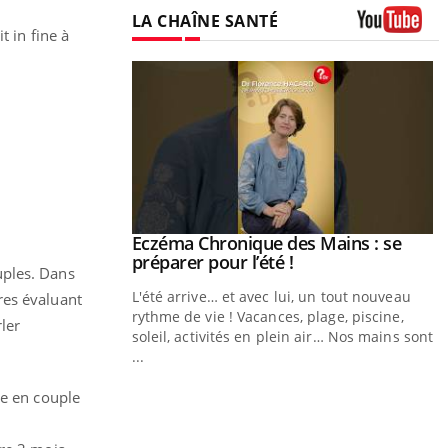
LA CHAÎNE SANTÉ
t in fine à
Youtube
ale : et si on
Eczéma Chronique des Mains : se
Youtube
ube
Youtube
préparer pour l’été !
uples. Dans
e diabète de type 2
L'été arrive… et avec lui, un tout nouveau
res évaluant
çues chez les
rythme de vie ! Vacances, plage, piscine,
ler
ez les soignants.
soleil, activités en plein air… Nos mains sont
...
Y
re en couple
L
n
n