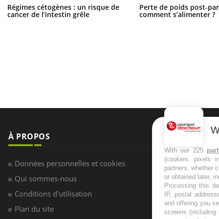
Régimes cétogènes : un risque de
Perte de poids post-pa
cancer de l’intestin grêle
comment s’alimenter ?
W
À PROPOS
NEWSLETT
With our 225
par
(cookies, pixels 
Recevez toute
Données personnelles et cookies
partners, whether c
infos santé
or obtained later, i
Qui sommes-nous
Processing this da
Conditions d'utilisation
IP, postal address
and offering you s
Plan du site
screens (including