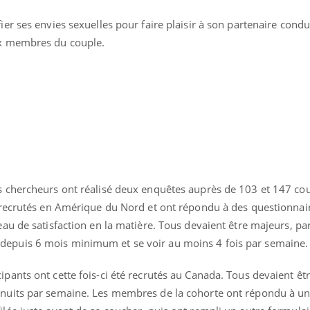
ifier ses envies sexuelles pour faire plaisir à son partenaire condui
ux membres du couple.
nce en fer : comprendre pour
ube
Youtube
enir
ue, irritabilité, brouillard mental ou
 alopécie… Les symptômes de la
ce en fer sont multiples ce qui la rend
Insuline & Charge ment
Youtube
Yout
osait en parler??
es chercheurs ont réalisé deux enquêtes auprès de 103 et 147 co
En 2026, l'insuline dans l
té recrutés en Amérique du Nord et ont répondu à des questionnai
reste entourée d'idées re
eau de satisfaction en la matière. Tous devaient être majeurs, par
patients comme parfois ch
depuis 6 mois minimum et se voir au moins 4 fois par semaine.
ipants ont cette fois-ci été recrutés au Canada. Tous devaient êt
 nuits par semaine. Les membres de la cohorte ont répondu à u