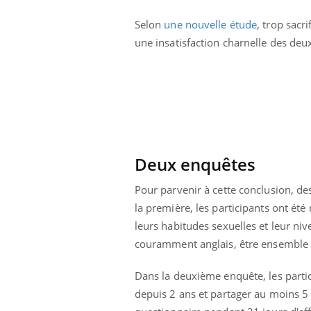
Selon
une nouvelle étude
, trop sacr
une insatisfaction charnelle des de
Care
Yout
prév
Fatig
même
caren
...
Deux enquêtes
Eczéma Chronique des Mains :
Youtube
Youtube
expliquer ma maladie
Pour parvenir à cette conclusion, d
Il y a des sujets qui sont faciles à aborder...
la première, les participants ont é
d'autres non ! D'un côté, poser des questions
leurs habitudes sexuelles et leur niv
sur la maladie d'un proche c'est montrer ...
couramment anglais, être ensemble 
Dans la deuxième enquête, les partic
depuis 2 ans et partager au moins 5