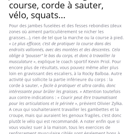
course, corde à sauter,
vélo, squats...
Pour des jambes fuselées et des fesses rebondies (deux
zones où aiment particulièrement se nicher les
graisses...), rien de tel que la marche ou la course à pied.
« Le plus efficace, c’est de pratiquer la course dans des
endroits vallonnés, avec des montées et des descentes. Cela
oblige à "pousser" le bas du corps, et donc à travailler la
musculature »
, explique le coach sportif Kevin Priol. Pour
encore plus de résultats, vous pouvez même aller plus
loin en gravissant des escaliers, à la Rocky Balboa. Autre
activité qui sollicite la partie inférieure du corps : la
corde à sauter,
« facile à pratiquer et ultra cardio, donc
intéressante pour brûler les graisses. »
Attention toutefois
aux contre-indications :
« Courir peut être traumatisant
pour les articulations et le périnée »
, prévient Olivier Zylka.
A ceux qui souhaiteraient travailler les gambettes et la
croupe, mais qui auraient les genoux fragiles, c’est donc
plutôt le vélo qui est recommandé. A noter enfin que si
vous voulez suer à la maison, tous les exercices de
renforcement musculaire ciblés sont également bons à