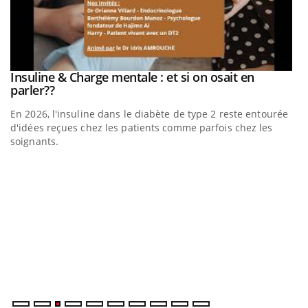
be
Insuline & Charge mentale : et si on osait en
Youtube
Youtube
parler??
En 2026, l'insuline dans le diabète de type 2 reste entourée
a
d'idées reçues chez les patients comme parfois chez les
soignants.
E
Yo
l’
L'
Va
ma