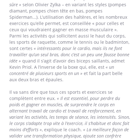
sûre »
selon Olivier Zylka – en variant les styles (pompes
diamant, pompes chien tête en bas, pompes
Spiderman...). L’utilisation des haltères, et les nombreux
exercices qu’elle permet, est conseillée « pour celles et
ceux qui voudraient gagner en masse musculaire ».
Parmi les activités qui sollicitent aussi le haut du corps,
les sports de raquette, comme le tennis ou le badminton,
sont certes
« intéressants pour le cardio, mais ils ne font
travailler qu’un seul bras, donc c’est un peu une fausse bonne
idée »
quand il s’agit d’avoir des biceps saillants, admet
Kevin Priol. A l’inverse de la boxe qui, elle, est
« un
concentré de plusieurs sports en un »
et fait la part belle
aux deux bras et épaules.
Il va sans dire que tous ces sports et exercices se
complètent entre eux.
« Il est essentiel, pour perdre du
poids et gagner en muscles, de surprendre le corps en
alternant travail de cardio et travail de renforcement, en
variant les activités, les temps de séance, les intensités. Sinon,
le corps s’adapte trop vite à l’exercice, il s’habitue et donc fait
moins d’efforts »
, explique le coach.
« La meilleure façon de
valider une transformation physique, ajoute son confrère