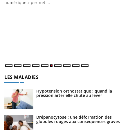
numérique » permet ...
C
Yo
Co
cu
un
LES MALADIES
Hypotension orthostatique : quand la
pression artérielle chute au lever
Drépanocytose : une déformation des
globules rouges aux conséquences graves