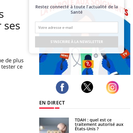
Restez connecté à toute l’actualité de la
s
Santé
r ses
S'INSCRIRE À LA NEWSLETTER
ue de plus
tester ce
Publicité
Twitter
Facebook
Instagram
EN DIRECT
uel est ce
Insuffisance cardiaque :
ent autorisé aux
comment mieux la
is ?
prévenir