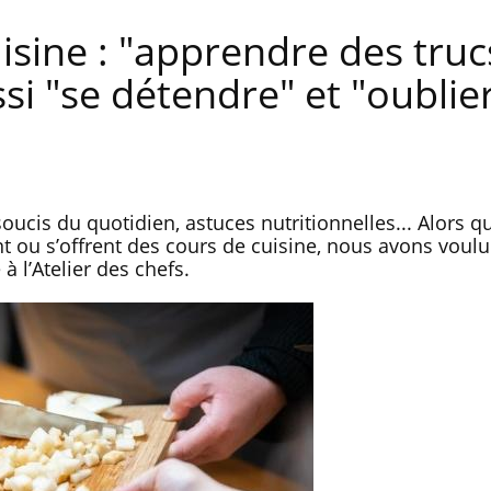
isine : "apprendre des truc
ssi "se détendre" et "oublie
oucis du quotidien, astuces nutritionnelles... Alors q
 ou s’offrent des cours de cuisine, nous avons voulu 
 l’Atelier des chefs.
Allergies alimentaires : une
TDAH : q
nouvelle arme contre les
traitem
réactions sévères
États-Un