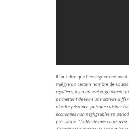
ndre pour
Insuline & Charge mentale : et si on
Eczé
Youtube
Yout
Youtube
osait en parler??
prép
Il faut dire que l’enseignement ava
d mental ou
En 2026, l'insuline dans le diabète de type 2
L'été
es de la
reste entourée d'idées reçues chez les
rythm
malgré un certain nombre de soucis
ce qui la rend
patients comme parfois chez les soignants.
solei
réguliers, il y a un vrai engouement p
...
permettent de vivre une activité différ
d’ordre pécunier, puisque cuisiner év
économies non négligeables en période
prestation.
"L’idée de mes cours n’est
d’enseigner aux gens les bons et les m