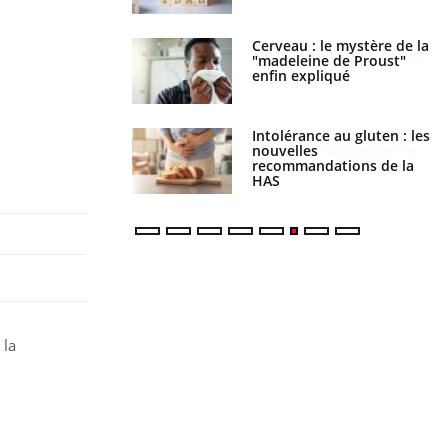
: le mystère de la
Le décalage des horaires
ine de Proust"
d'été : quel impact sur le
pliqué
sommeil ?
nce au gluten : les
Grossesse : ces polluants
es
pourraient influencer le
ndations de la
poids des enfants
 la