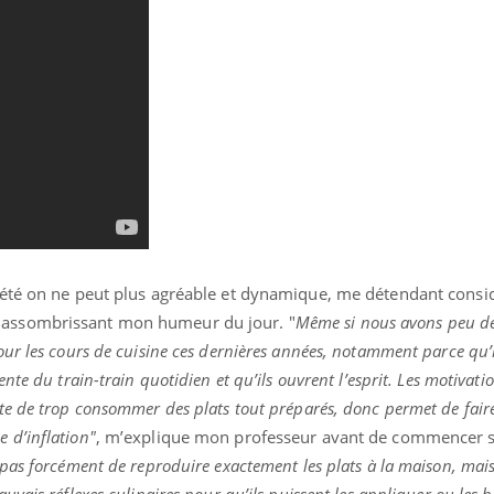
ma Chronique des Mains : se
Diabète & Ramadan 2
ube
Youtube
Youtube
arer pour l’été !
Le Ramadan approche, et,
it été on ne peut plus agréable et dynamique, me détendant cons
 arrive… et avec lui, un tout nouveau
nombreuses personnes att
e de vie ! Vacances, plage, piscine,
 assombrissant mon humeur du jour. "
Même si nous avons peu de
c'est une période de quest
l, activités en plein air… Nos mains sont
mais ...
our les cours de cuisine ces dernières années, notamment parce qu’i
ente du train-train quotidien et qu’ils ouvrent l’esprit. Les motivati
ite de trop consommer des plats tout préparés, donc permet de fair
 d’inflation"
, m’explique mon professeur avant de commencer 
 pas forcément de reproduire exactement les plats à la maison, mais
auvais réflexes culinaires pour qu’ils puissent les appliquer ou les 