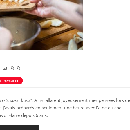
Comment gérer le sommeil
Cerveau 
des enfants en vacances ?
"madele
enfin ex
Bilan prévention : ce que
Intoléra
les kinés pourront bientôt
nouvell
faire
recomma
HAS
|
|
alimentation
verts aussi bons".
Ainsi allaient joyeusement mes pensées lors de
ue j’avais préparés en seulement une heure avec l’aide du chef
voir-faire depuis 6 ans.