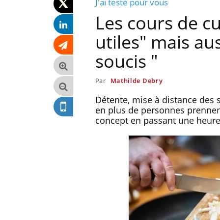
J'ai testé pour vous
Les cours de cu
utiles" mais au
soucis "
Par
Mathilde Debry
Détente, mise à distance des s
en plus de personnes prennent
concept en passant une heure à
anger moins de
Mordue par une tique en
ourrait
vacances, elle reste dans le
être bénéfique
coma pendant 42 jours