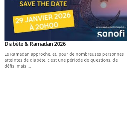
Youtube
Diabète & Ramadan 2026
Youtube
Le Ramadan approche, et, pour de nombreuses personnes
atteintes de diabète, c'est une période de questions, de
défis, mais ...
Un « jumeau numérique » pour faciliter l’accès à la
C
Youtube
Yo
Youtube
médecine préventive
Co
Un établissement lié à un groupe mutualiste innove en
cu
matière de bilan de santé : l'utilisation d'un « jumeau
un
numérique » permet ...