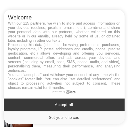
Co
cu
un
Welcome
With our 225
partners
, we wish to store and access information on
your devices (cookies, pixels in emails, etc.), combine and share
your personal data with our partners, whether collected on this
website or in our emails, already held by some of us, or obtained
later, including in other contexts.
LES MALADIES
Processing this data (identifiers, browsing, preferences, purchases,
loyalty programs, IP, postal addresses and emails, phone, precise
geolocation, etc.) allows developing and offering you services,
Hypotension orthostatique : quand la
content, commercial offers and ads across your devices and
pression artérielle chute au lever
screens (including by email, post, SMS, phone, audio, and video),
personalising them, measuring their performance, and analysing
audiences.
You can "accept all" and withdraw your consent at any time via the
"cookies" footer link
. You can also "set detailed preferences" and
Drépanocytose : une déformation des
object to processing activities not subject to consent. These
globules rouges aux conséquences graves
choices remain valid for 6 months.
powered by
Accept all
Maladie de Charcot (Sclérose latérale
amyotrophique)
Set your choices
Cookies settings