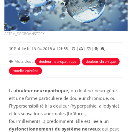
ARTEM_EGOROV /ISTOCK
Publié le 19.04.2018 à 12h55
|
|
|
|
Mots clés :
douleur neuropathique
douleur chronique
moelle épinière
La
douleur neuropathique
, ou douleur neurogène,
est une forme particulière de douleur chronique, où
l’hypersensibilité à la douleur (hyperpathie, allodynie)
et les sensations anormales (brûlures,
fourmillements…) prédominent. Elle est liée à un
dysfonctionnement du système nerveux
qui peut