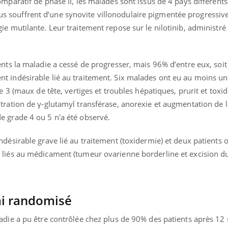
paratif de phase II, les malades sont issus de 4 pays différents 
. Tous souffrent d’une synovite villonodulaire pigmentée progressiv
e mutilante. Leur traitement repose sur le nilotinib, administré
nts la maladie a cessé de progresser, mais 96% d’entre eux, soit
t indésirable lié au traitement. Six malades ont eu au moins 
e 3 (maux de tête, vertiges et troubles hépatiques, prurit et toxi
ration de γ-glutamyl transférase, anorexie et augmentation de l
 grade 4 ou 5 n'a été observé.
désirable grave lié au traitement (toxidermie) et deux patients 
liés au médicament (tumeur ovarienne borderline et excision d
ai randomisé
adie a pu être contrôlée chez plus de 90% des patients après 12