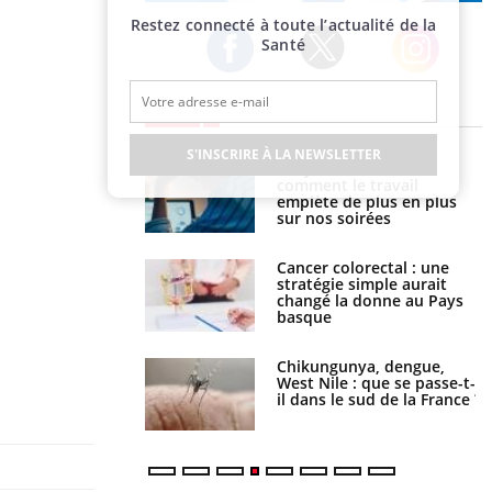
Publicité
Restez connecté à toute l’actualité de la
Santé
Twitter
Facebook
Instagram
EN DIRECT
S'INSCRIRE À LA NEWSLETTER
é infantile : un
Toujours connectés :
s’interroge sur son
comment le travail
vé en France
empiète de plus en plus
sur nos soirées
e à risque : ce jus
Cancer colorectal : une
attire l'attention
stratégie simple aurait
rcheurs
changé la donne au Pays
basque
 oublier les
Chikungunya, dengue,
en vacances ?
West Nile : que se passe-t-
il dans le sud de la France ?