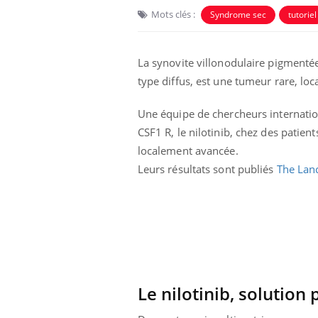
Mots clés :
Syndrome sec
tutoriel
La synovite villonodulaire pigment
type diffus, est une tumeur rare, lo
Une équipe de chercheurs internationa
CSF1 R, le nilotinib, chez des patien
localement avancée.
Leurs résultats sont publiés
The Lan
Eczéma Chronique des Mains :
Care
Youtube
Yout
Youtube
expliquer ma maladie
prév
Il y a des sujets qui sont faciles à aborder...
Fatig
d'autres non ! D'un côté, poser des questions
même
sur la maladie d'un proche c'est montrer ...
caren
...
Le nilotinib, solution