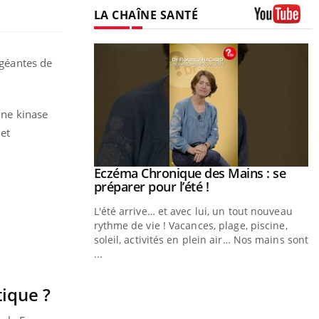
LA CHAÎNE SANTÉ
Youtube
géantes de
ine kinase
 et
ale : et si on
Eczéma Chronique des Mains : se
Youtube
ube
Youtube
préparer pour l’été !
e diabète de type 2
L'été arrive… et avec lui, un tout nouveau
çues chez les
rythme de vie ! Vacances, plage, piscine,
ez les soignants.
soleil, activités en plein air… Nos mains sont
...
Y
tique ?
L
n