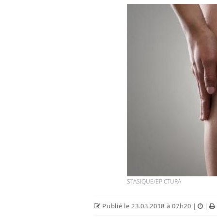
Les troubles du sommeil
modifient votre cerveau !
Mon enfant est-il trop
sensible ou simplement
très empathique ?
Bébés, jeunes enfants :
quelle trousse à pharmacie
pour les vacances ?
STASIQUE/EPICTURA
Publié le 23.03.2018 à 07h20
|
|