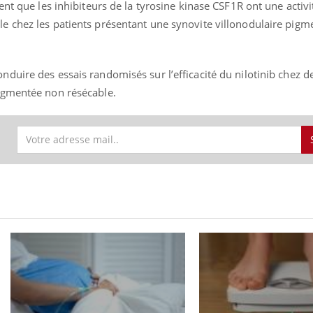
uent que les inhibiteurs de la tyrosine kinase CSF1R ont une activi
le chez les patients présentant une synovite villonodulaire pigm
nduire des essais randomisés sur l’efficacité du nilotinib chez d
pigmentée non résécable.