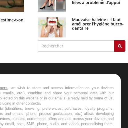
liées à problème d’appui
Régimes cétogènes : un risque de
Mauvaise haleine : il faut
-estime-t-on
cancer de l’intestin grêle
améliorer l’hygiène bucco-
dentaire
ER
tners
, we wish to store and access information on your devices
in emails, etc.), combine and share your personal data with our
s les semaines les meilleures
ollected on this website or in our emails, already held by some of us,
ncluding in other contexts.
ta (identifiers, browsing, preferences, purchases, loyalty programs,
es and emails, phone, precise geolocation, etc.) allows developing
ervices, content, commercial offers and ads across your devices and
 by email, post, SMS, phone, audio, and video), personalising them,