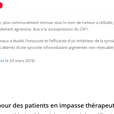
ée, plus communément connue sous le nom de tumeur à cellules 
calement agressive, due à la surexpression du CSF1.
ux a étudié l’innocuité et l’efficacité d’un inhibiteur de la tyros
ts atteints d'une synovite villonodulaire pigmentée non résécable
cet
le 20 mars 2018.
nce en fer : comprendre pour
Insuline & Charge ment
ube
Youtube
Youtube
Yout
enir
osait en parler??
ue, irritabilité, brouillard mental ou
En 2026, l'insuline dans l
 alopécie… Les symptômes de la
reste entourée d'idées re
ce en fer sont multiples ce qui la rend
patients comme parfois ch
 pour des patients en impasse thérapeu