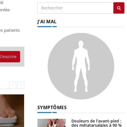
té
entée
J'AI MAL
es patients
S'inscrire
SYMPTÔMES
Douleurs de l’avant-pied :
des métatarsalgies à 90 %