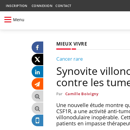
INSCRIPTION
CONNEXION
CONTACT
Menu
MIEUX VIVRE
Cancer rare
Synovite villon
contre les tum
Par
Camille Boivigny
Une nouvelle étude montre qu'
CSF1R, a une activité anti-tum
villonodulaire inopérable. Ce
patients en impasse thérapeu