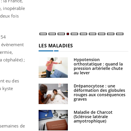
: la France,
c
m
e, inopérable
 deux fois
 54
un évènement
LES MALADIES
dermie,
Hypotension
a céphalée) ;
orthostatique : quand la
pression artérielle chute
au lever
ont eu des
Drépanocytose : une
u kyste
déformation des globules
rouges aux conséquences
graves
Maladie de Charcot
(Sclérose latérale
amyotrophique)
 semaines de