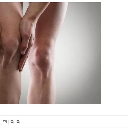
Syndrome métabolique :
Mortalit
quels sont les meilleurs
rapport 
exercices physiques ?
taux éle
Comment éviter une otite
Grossess
pendant les vacances ?
naturel 
des che
Hantavirus : un cas détecté
Comment
chez un touriste en France
écrans 
|
|