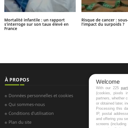
Mortalité infantile : un rapport
Risque de cancer : sous
s’interroge sur son taux élevé en
l’impact du surpoids ?
France
À PROPOS
NEWSLETT
Welcome
With our 225
par
(cookies, pixels 
Recevez toute
Données personnelles et cookies
partners, whether c
infos santé
or obtained later, i
Qui sommes-nous
Processing this da
Conditions d'utilisation
IP, postal address
and offering you s
Plan du site
screens (including