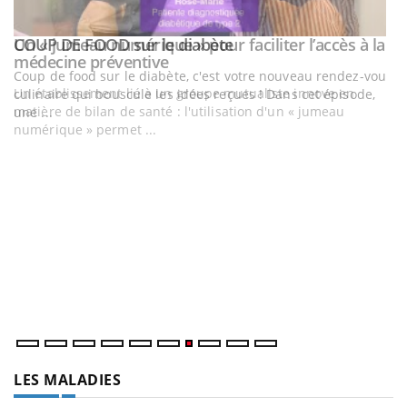
Youtube
a
COUP DE FOOD sur le diabète
Youtube
Coup de food sur le diabète, c'est votre nouveau rendez-vous
culinaire qui bouscule les idées reçues ! Dans cet épisode,
une ...
Q
Yo
"L
tr
di
LES MALADIES