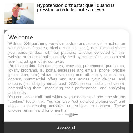
Hypotension orthostatique : quand la
pression artérielle chute au lever
Drépanocytose : une déformation des
globules rouges aux conséquences graves
Welcome
With our 225
partners
, we wish to store and access information on
your devices (cookies, pixels in emails, etc.), combine and share
your personal data with our partners, whether collected on this
website or in our emails, already held by some of us, or obtained
Maladie de Charcot (Sclérose latérale
later, including in other contexts.
amyotrophique)
Processing this data (identifiers, browsing, preferences, purchases,
loyalty programs, IP, postal addresses and emails, phone, precise
geolocation, etc.) allows developing and offering you services,
content, commercial offers and ads across your devices and
screens (including by email, post, SMS, phone, audio, and video),
personalising them, measuring their performance, and analysing
audiences.
You can "accept all" and withdraw your consent at any time via the
"cookies" footer link
. You can also "set detailed preferences" and
object to processing activities not subject to consent. These
choices remain valid for 6 months.
powered by
Accept all