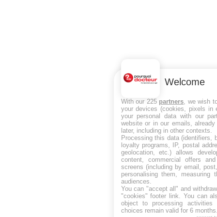
Welcome
With our 225
partners
, we wish t
your devices (cookies, pixels in
your personal data with our par
website or in our emails, alread
later, including in other contexts.
Processing this data (identifiers,
loyalty programs, IP, postal add
geolocation, etc.) allows devel
content, commercial offers an
screens (including by email, pos
personalising them, measuring t
audiences.
You can "accept all" and withdraw
"cookies" footer link
. You can al
object to processing activitie
choices remain valid for 6 months