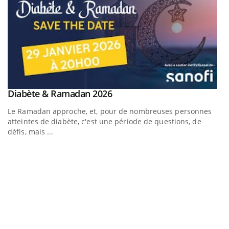
Youtube
Diabète & Ramadan 2026
Youtube
Le Ramadan approche, et, pour de nombreuses personnes
atteintes de diabète, c'est une période de questions, de
défis, mais ...
U
Yo
m
Un
ma