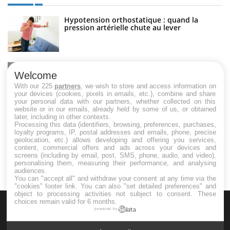
Hypotension orthostatique : quand la
pression artérielle chute au lever
Drépanocytose : une déformation des
globules rouges aux conséquences graves
Welcome
With our 225
partners
, we wish to store and access information on
your devices (cookies, pixels in emails, etc.), combine and share
your personal data with our partners, whether collected on this
website or in our emails, already held by some of us, or obtained
Maladie de Charcot (Sclérose latérale
later, including in other contexts.
amyotrophique)
Processing this data (identifiers, browsing, preferences, purchases,
loyalty programs, IP, postal addresses and emails, phone, precise
geolocation, etc.) allows developing and offering you services,
content, commercial offers and ads across your devices and
screens (including by email, post, SMS, phone, audio, and video),
personalising them, measuring their performance, and analysing
audiences.
You can "accept all" and withdraw your consent at any time via the
"cookies" footer link
. You can also "set detailed preferences" and
object to processing activities not subject to consent. These
choices remain valid for 6 months.
powered by