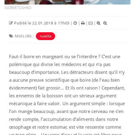
IGORVETUSHKO
Publié le 22.01.2018 à 17h03
|
|
|
|
Mots clés :
nutella
Faut-il boire en mangeant ou se l’interdire ? C’est une
polémique qui divise les médecins et qui n’a pas
beaucoup d’importance. Les détracteurs disent qu’il n’y
a aucune preuve scientifique que boire (de l’eau bien
évidemment) fait grossir… Et ils ont raison ! Cependant,
les ennemis de la boisson ont un sérieux argument
mécanique à faire valoir. Un argument simple : lorsque
l’on mange beaucoup, avant que notre cerveau ne s’en
rende compte, l’accumulation d’aliments dans notre
œsophage et notre estomac est vite ressentie comme
un trop plein… Un verre d’eau et la voie est libre pour