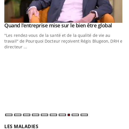
Youtub
Quand l’entreprise mise sur le bien être global
Youtube
"Les rendez-vous de la santé et de la qualité de vie au
travail" de Pourquoi Docteur reçoivent Régis Blugeon, DRH et
directeur ...
Yout
Eczéma chronique des mains : au quotidien (3/3)
E
Youtube
Yo
Un
dé
ir
LES MALADIES