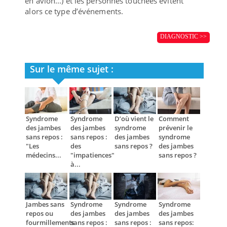
en avion...) et les personnes touchées évitent
alors ce type d’événements.
DIAGNOSTIC >>
Sur le même sujet :
Syndrome
Syndrome
D’où vient le
Comment
des jambes
des jambes
syndrome
prévenir le
sans repos :
sans repos :
des jambes
syndrome
"Les
des
sans repos ?
des jambes
médecins...
"impatiences"
sans repos ?
à...
Jambes sans
Syndrome
Syndrome
Syndrome
repos ou
des jambes
des jambes
des jambes
fourmillements
sans repos :
sans repos :
sans repos: