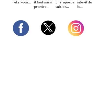
: et si vous...
il faut aussi
un risque de
intérêt de
prendre...
suicide...
la...
Twitter
Facebook
Instagram