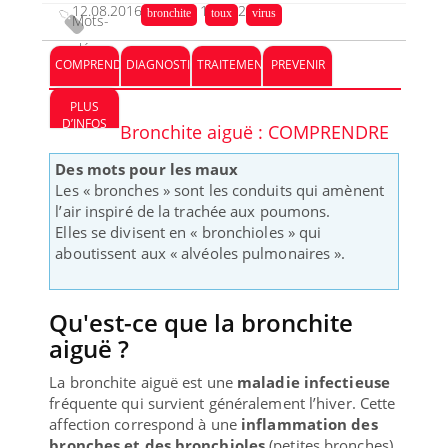
12.08.2016
15.12.2023
bronchite
toux
virus
Mots-
clés :
COMPRENDRE
DIAGNOSTIC
TRAITEMENT
PREVENIR
PLUS
D’INFOS
Bronchite aiguë : COMPRENDRE
Des mots pour les maux
Les « bronches » sont les conduits qui amènent
l’air inspiré de la trachée aux poumons.
Elles se divisent en « bronchioles » qui
aboutissent aux « alvéoles pulmonaires ».
Qu'est-ce que la bronchite
aiguë ?
La bronchite aiguë est une
maladie infectieuse
fréquente qui survient généralement l’hiver. Cette
affection correspond à une
inflammation des
bronches et des bronchioles
(petites bronches)