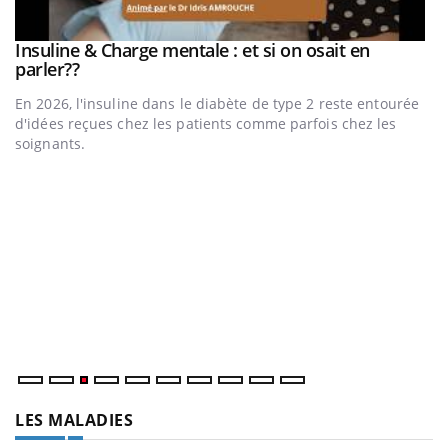
be
Insuline & Charge mentale : et si on osait en
Youtube
Youtube
parler??
En 2026, l'insuline dans le diabète de type 2 reste entourée
a
d'idées reçues chez les patients comme parfois chez les
soignants.
E
Yo
l’
L'
Va
ma
LES MALADIES