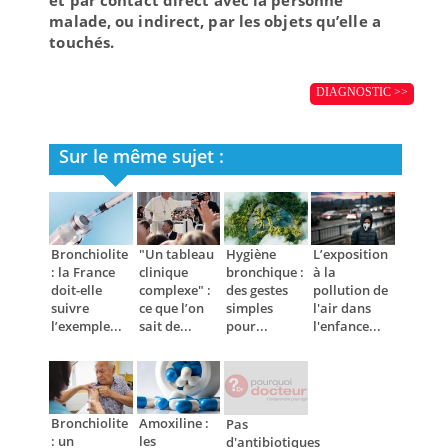
malade, ou indirect, par les objets qu’elle a
touchés.
DIAGNOSTIC >>
Sur le même sujet :
Bronchiolite
"Un tableau
Hygiène
L’exposition
: la France
clinique
bronchique :
à la
doit-elle
complexe" :
des gestes
pollution de
suivre
ce que l’on
simples
l'air dans
l’exemple...
sait de...
pour...
l'enfance...
Bronchiolite
Amoxiline :
Pas
: un
les
d'antibiotiques