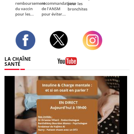
remboursement
recommandations
pour les
du vaccin
de l'ANSM
bronchites
pour les...
pour éviter...
Twitter
Facebook
Instagram
LA CHAÎNE
SANTÉ
Youtube