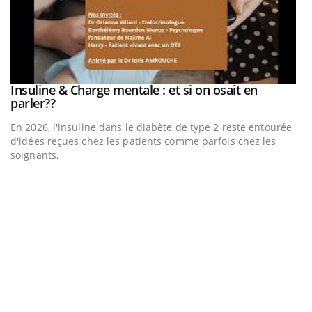
be
Insuline & Charge mentale : et si on osait en
Youtube
Youtube
parler??
En 2026, l'insuline dans le diabète de type 2 reste entourée
a
d'idées reçues chez les patients comme parfois chez les
soignants.
E
Yo
l’
L'
Va
ma