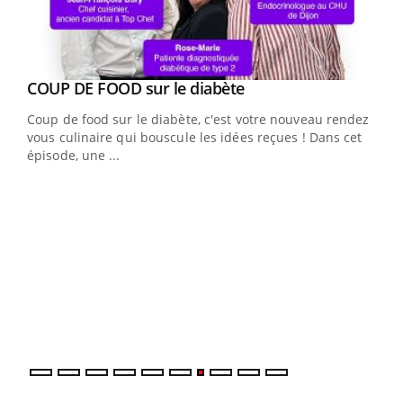
Youtube
cès
COUP DE FOOD sur le diabète
Youtube
Coup de food sur le diabète, c'est votre nouveau rendez-
 en
vous culinaire qui bouscule les idées reçues ! Dans cet
u
épisode, une ...
Qua
You
"Les
trav
DRH 