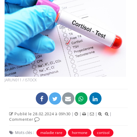
JARUN011 / ISTOCK
Publié le 28.02.2024 à 09h30
|
|
|
|
|
Commenter
Mots clés :
maladie rare
hormone
cortisol