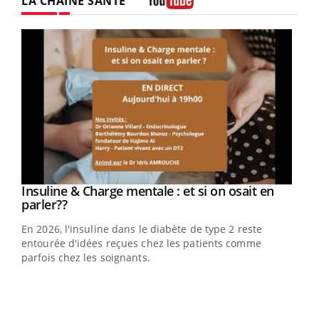
LA CHAÎNE SANTÉ
Youtube
Youtube
Insuline & Charge mentale : et si on osait en
Youtube
Youtube
parler??
En 2026, l'insuline dans le diabète de type 2 reste
entourée d'idées reçues chez les patients comme
parfois chez les soignants.
Ecz
You