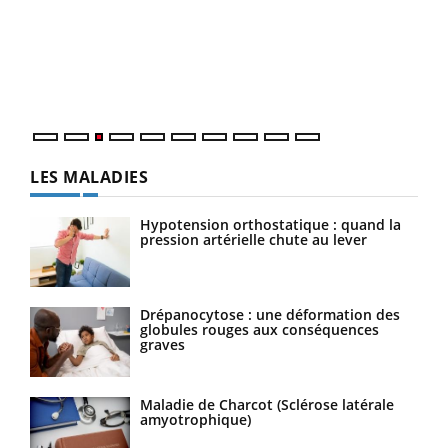
pour
L'ét
Vaca
Nos 
LES MALADIES
Hypotension orthostatique : quand la
pression artérielle chute au lever
Drépanocytose : une déformation des
globules rouges aux conséquences
graves
Maladie de Charcot (Sclérose latérale
amyotrophique)