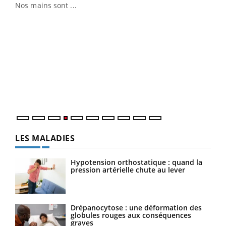
Nos mains sont ...
Dia
You
Le 
pers
ques
LES MALADIES
Hypotension orthostatique : quand la
pression artérielle chute au lever
Drépanocytose : une déformation des
globules rouges aux conséquences
graves