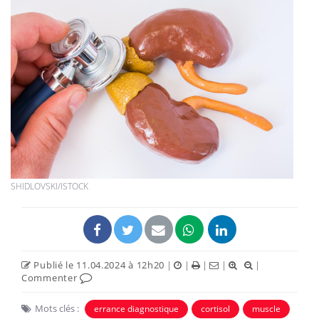
SHIDLOVSKI/ISTOCK
Publié le 11.04.2024 à 12h20
|
|
|
|
|
Commenter
Mots clés :
errance diagnostique
cortisol
muscle