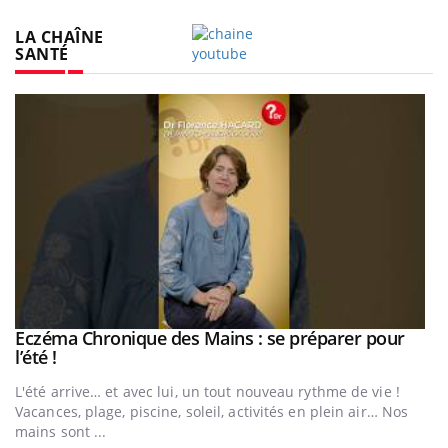
LA CHAÎNE
SANTÉ
Youtube
Eczéma Chronique des Mains : se préparer pour
Youtube
Youtube
l’été !
e
L'été arrive… et avec lui, un tout nouveau rythme de vie !
Vacances, plage, piscine, soleil, activités en plein air… Nos
mains sont ...