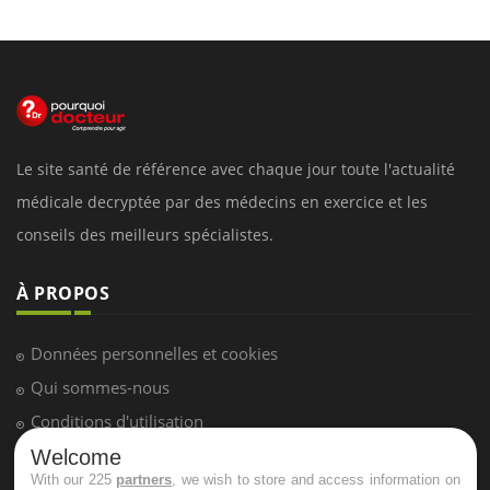
Le site santé de référence avec chaque jour toute l'actualité
médicale decryptée par des médecins en exercice et les
conseils des meilleurs spécialistes.
À PROPOS
Données personnelles et cookies
Qui sommes-nous
Conditions d'utilisation
Plan du site
Welcome
With our 225
partners
, we wish to store and access information on
Mentions Légales