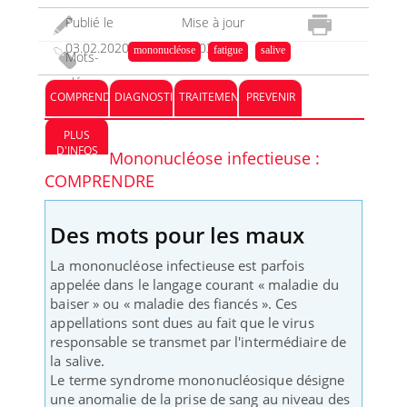
Publié le
Mise à jour
03.02.2020
29.03.2023
mononucléose
fatigue
salive
Mots-
clés :
COMPRENDRE
DIAGNOSTIC
TRAITEMENT
PREVENIR
PLUS
D'INFOS
Mononucléose infectieuse :
COMPRENDRE
Des mots pour les maux
La mononucléose infectieuse est parfois
appelée dans le langage courant « maladie du
baiser » ou « maladie des fiancés ». Ces
appellations sont dues au fait que le virus
responsable se transmet par l'intermédiaire de
la salive.
Le terme syndrome mononucléosique désigne
une anomalie de la prise de sang au niveau des