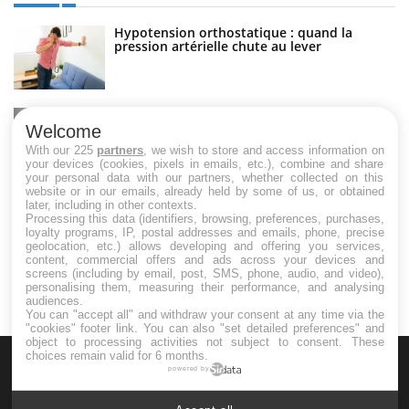
Hypotension orthostatique : quand la
pression artérielle chute au lever
Drépanocytose : une déformation des
globules rouges aux conséquences graves
Welcome
With our 225
partners
, we wish to store and access information on
your devices (cookies, pixels in emails, etc.), combine and share
your personal data with our partners, whether collected on this
website or in our emails, already held by some of us, or obtained
Maladie de Charcot (Sclérose latérale
later, including in other contexts.
amyotrophique)
Processing this data (identifiers, browsing, preferences, purchases,
loyalty programs, IP, postal addresses and emails, phone, precise
geolocation, etc.) allows developing and offering you services,
content, commercial offers and ads across your devices and
screens (including by email, post, SMS, phone, audio, and video),
personalising them, measuring their performance, and analysing
audiences.
You can "accept all" and withdraw your consent at any time via the
"cookies" footer link
. You can also "set detailed preferences" and
object to processing activities not subject to consent. These
choices remain valid for 6 months.
powered by