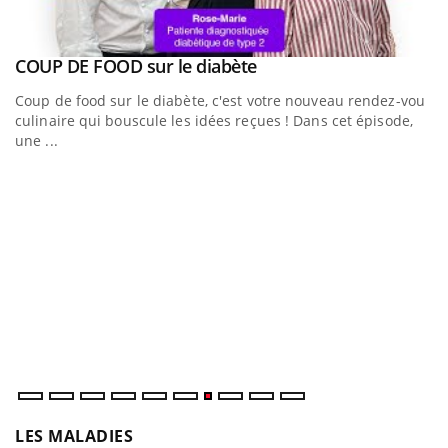
Youtube
Youtub
COUP DE FOOD sur le diabète
Quand l’entreprise mise sur le bien être global
Youtube
Youtube
Coup de food sur le diabète, c'est votre nouveau rendez-vous
"Les rendez-vous de la santé et de la qualité de vie au
culinaire qui bouscule les idées reçues ! Dans cet épisode,
travail" de Pourquoi Docteur reçoivent Régis Blugeon, DRH et
une ...
directeur ...
E
Yo
Da
vo
év
LES MALADIES