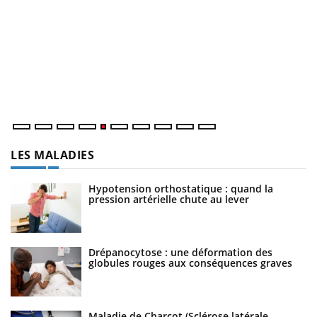
U
Yo
m
Un
ma
nu
LES MALADIES
Hypotension orthostatique : quand la
pression artérielle chute au lever
Drépanocytose : une déformation des
globules rouges aux conséquences graves
Maladie de Charcot (Sclérose latérale