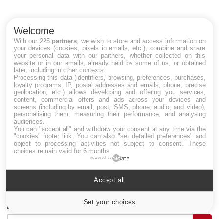
Co
cu
un
Welcome
With our 225
partners
, we wish to store and access information on
your devices (cookies, pixels in emails, etc.), combine and share
your personal data with our partners, whether collected on this
website or in our emails, already held by some of us, or obtained
LES MALADIES
later, including in other contexts.
Processing this data (identifiers, browsing, preferences, purchases,
loyalty programs, IP, postal addresses and emails, phone, precise
Hypotension orthostatique : quand la
geolocation, etc.) allows developing and offering you services,
pression artérielle chute au lever
content, commercial offers and ads across your devices and
screens (including by email, post, SMS, phone, audio, and video),
personalising them, measuring their performance, and analysing
audiences.
You can "accept all" and withdraw your consent at any time via the
Drépanocytose : une déformation des
"cookies" footer link
. You can also "set detailed preferences" and
globules rouges aux conséquences graves
object to processing activities not subject to consent. These
choices remain valid for 6 months.
powered by
Maladie de Charcot (Sclérose latérale
Accept all
amyotrophique)
Set your choices
Cookies settings