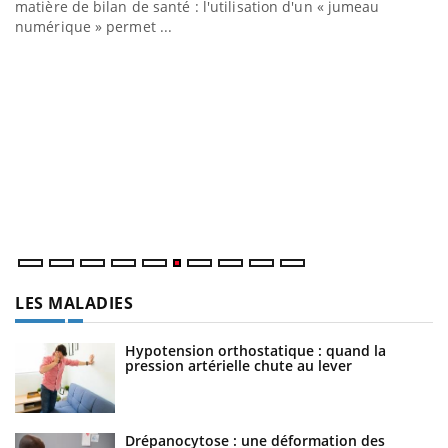
matière de bilan de santé : l'utilisation d'un « jumeau
numérique » permet ...
C
Yo
Co
cu
un
LES MALADIES
Hypotension orthostatique : quand la
pression artérielle chute au lever
Drépanocytose : une déformation des