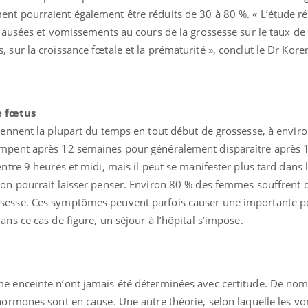
nt pourraient également être réduits de 30 à 80 %. « L’étude ré
 nausées et vomissements au cours de la grossesse sur le taux de
 sur la croissance fœtale et la prématurité », conclut le Dr Kore
e fœtus
iennent la plupart du temps en tout début de grossesse, à enviro
ompent après 12 semaines pour généralement disparaître après 
ntre 9 heures et midi, mais il peut se manifester plus tard dans 
ion pourrait laisser penser. Environ 80 % des femmes souffrent 
sesse. Ces symptômes peuvent parfois causer une importante p
ns ce cas de figure, un séjour à l’hôpital s’impose.
me enceinte n’ont jamais été déterminées avec certitude. De no
hormones sont en cause. Une autre théorie, selon laquelle les 