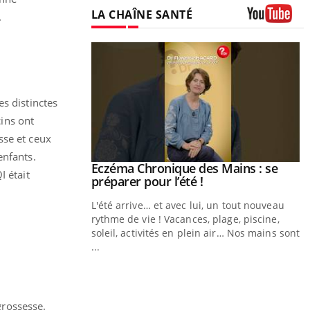
LA CHAÎNE SANTÉ
.
Youtube
es distinctes
ins ont
sse et ceux
enfants.
ale : et si on
Eczéma Chronique des Mains : se
Youtube
I était
ube
Youtube
préparer pour l’été !
e diabète de type 2
L'été arrive… et avec lui, un tout nouveau
çues chez les
rythme de vie ! Vacances, plage, piscine,
ez les soignants.
soleil, activités en plein air… Nos mains sont
...
Y
L
n
grossesse.