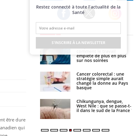
Publicité
Restez connecté à toute l’actualité de la
Santé
Twitter
Facebook
Instagram
EN DIRECT
S'INSCRIRE À LA NEWSLETTER
é infantile : un
Toujours connectés :
s’interroge sur son
comment le travail
vé en France
empiète de plus en plus
sur nos soirées
e à risque : ce jus
Cancer colorectal : une
attire l'attention
stratégie simple aurait
rcheurs
changé la donne au Pays
basque
 oublier les
Chikungunya, dengue,
en vacances ?
West Nile : que se passe-t-
il dans le sud de la France ?
nt être dure
canadien qui
onne