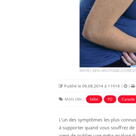
Les troubles du sommeil
modifient votre cerveau !
RAFAEL BEN-ARI/CHAMELEO/REX/
Mon enfant est-il trop
sensible ou simplement
très empathique ?
Publié le 06.08.2014 à 11h16
|
|
Mots clés :
bébé
FO
Canada
Bébés, jeunes enfants :
quelle trousse à pharmacie
pour les vacances ?
L’un des symptômes les plus connus 
à supporter quand vous souffrez de 
vient de publier une méta-analyse d