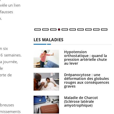
c
vèle un lien
m
 fausses
n.
LES MALADIES
n six
Hypotension
16 semaines.
orthostatique : quand la
pression artérielle chute
la journée,
au lever
de
Drépanocytose : une
erte de
déformation des globules
rouges aux conséquences
graves
Maladie de Charcot
(Sclérose latérale
mbreuses
amyotrophique)
vomissements