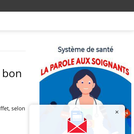
n bon
fet, selon