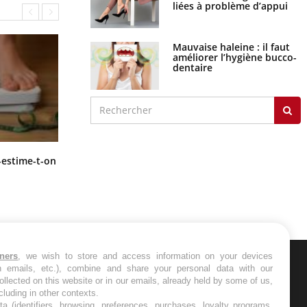
liées à problème d’appui
Mauvaise haleine : il faut
améliorer l’hygiène bucco-
dentaire
Régimes cétogènes : un risque de
-estime-t-on
cancer de l’intestin grêle
tners
, we wish to store and access information on your devices
in emails, etc.), combine and share your personal data with our
ER
ollected on this website or in our emails, already held by some of us,
ncluding in other contexts.
ta (identifiers, browsing, preferences, purchases, loyalty programs,