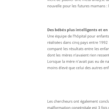
nouvelle pour les futures mamans : 
Care
Yout
prév
Des bébés plus intelligents et en
Fatig
Une équipe de l’hôpital pour enfants
même
réalisées dans cinq pays entre 1992
caren
comparé les résultats entre les enfa
...
dont les mères n’avaient rien ressen
Eczéma Chronique des Mains :
Youtube
Lorsque la mère n'avait pas eu de nau
Youtube
expliquer ma maladie
moins élevé que celui des autres enf
Il y a des sujets qui sont faciles à aborder...
d'autres non ! D'un côté, poser des questions
sur la maladie d'un proche c'est montrer ...
Les chercheurs ont également conclu
malformation congénitale est 3 fois