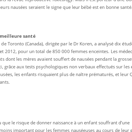
leurs nausées seraient le signe que leur bébé est en bonne santé
nce en fer : comprendre pour
ube
Youtube
enir
 meilleure santé
ue, irritabilité, brouillard mental ou
 de Toronto (Canada), dirigée par le Dr Koren, a analysé dix étud
 alopécie… Les symptômes de la
 et 2012, pour un total de 850 000 femmes enceintes. Les médec
ce en fer sont multiples ce qui la rend
nts dont les mères avaient souffert de nausées pendant la grosse
ti, grâce aux tests psychologiques non verbaux effectués sur les 
Insuline & Charge ment
Youtube
sées, les enfants risquaient plus de naître prématurés, et leur Q
Yout
osait en parler??
ants.
En 2026, l'insuline dans l
reste entourée d'idées re
patients comme parfois ch
 que le risque de donner naissance à un enfant souffrant d’une
 moins important pour les femmes nauséeuses au cours de leur 