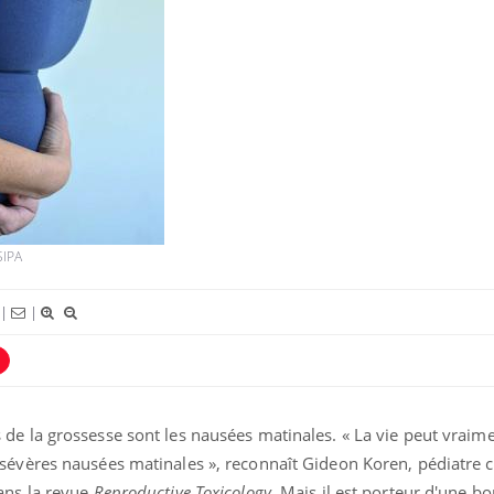
Syndrome métabolique :
Mortalit
quels sont les meilleurs
rapport 
exercices physiques ?
taux éle
SIPA
Comment éviter une otite
Grossess
pendant les vacances ?
naturel 
des che
|
|
Hantavirus : un cas détecté
Comment
chez un touriste en France
écrans 
de la grossesse sont les nausées matinales. « La vie peut vraime
sévères nausées matinales », reconnaît Gideon Koren, pédiatre 
ans la revue
Reproductive
Toxicology
. Mais il
est porteur d'une b