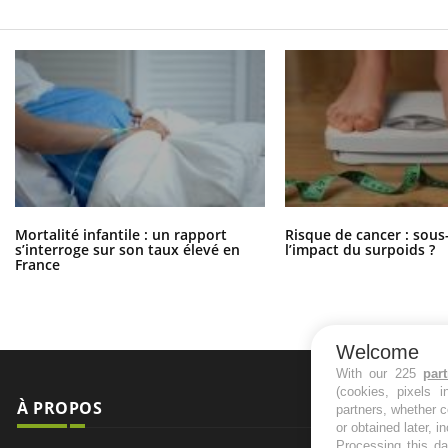
Mortalité infantile : un rapport
Risque de cancer : sous
s’interroge sur son taux élevé en
l’impact du surpoids ?
France
Welcome
With our 225
par
(cookies, pixels 
À PROPOS
NEWSLETT
partners, whether c
or obtained later, i
Processing this da