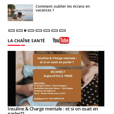
Comment oublier les écrans en
vacances ?
LA CHAÎNE SANTÉ
Youtube
Youtube
Insuline & Charge mentale : et si on osait en
Youtube
Youtube
parler??