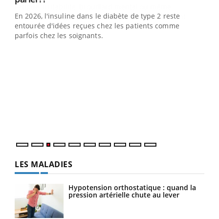
En 2026, l'insuline dans le diabète de type 2 reste
entourée d'idées reçues chez les patients comme
parfois chez les soignants.
Ecz
You
pour
L'ét
Vaca
Nos 
LES MALADIES
Hypotension orthostatique : quand la
pression artérielle chute au lever