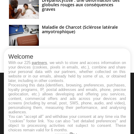
Drépanocytose : une déformation des
globules rouges aux conséquences
graves
Maladie de Charcot (Sclérose latérale
amyotrophique)
Welcome
With our 225
partners
, we wish to store and access information on
your devices (cookies, pixels in emails, etc.), combine and share
your personal data with our partners, whether collected on this
website or in our emails, already held by some of us, or obtained
later, including in other contexts.
Processing this data (identifiers, browsing, preferences, purchases,
loyalty programs, IP, postal addresses and emails, phone, precise
geolocation, etc.) allows developing and offering you services,
content, commercial offers and ads across your devices and
screens (including by email, post, SMS, phone, audio, and video),
Le site santé de référence avec chaque jour toute l'actualité
personalising them, measuring their performance, and analysing
audiences.
médicale decryptée par des médecins en exercice et les
You can "accept all" and withdraw your consent at any time via the
"cookies" footer link
. You can also "set detailed preferences" and
conseils des meilleurs spécialistes.
object to processing activities not subject to consent. These
choices remain valid for 6 months.