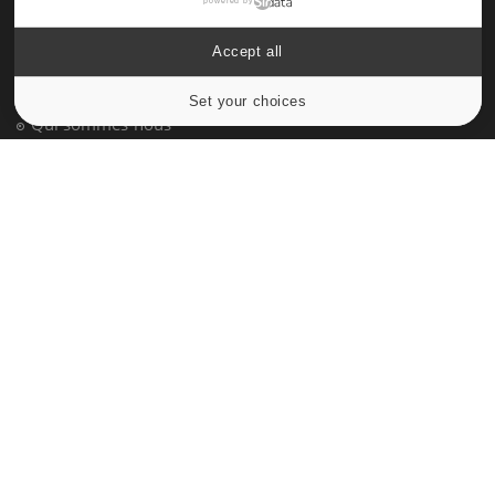
powered by
À PROPOS
Accept all
Données personnelles et cookies
Set your choices
Cookies settings
Qui sommes-nous
Conditions d'utilisation
Plan du site
Mentions Légales
Nous contacter
NEWSLETTER
Recevez toutes les semaines les meilleures infos santé
S'INSCRIRE