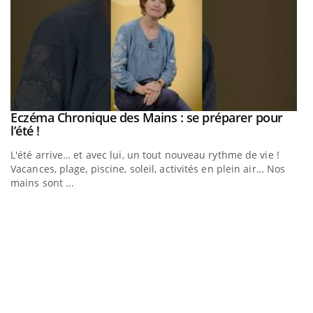
Eczéma Chronique des Mains : se préparer pour
Youtube
Youtube
l’été !
e
L'été arrive… et avec lui, un tout nouveau rythme de vie !
Vacances, plage, piscine, soleil, activités en plein air… Nos
mains sont ...
D
Yo
L
at
dé