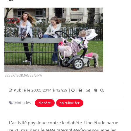
ESSEX/ISOIMAGES/SIPA
Publié le 20.05.2014 à 12h39
|
|
|
|
Mots clés :
diabète
spiruline fer
L’activité physique contre le diabète. Une étude parue
ce 20 mai dans le
JAMA Internal Medicine
souligne les