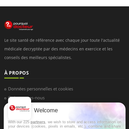
Le site santé de référence avec chaque jour toute l'actualité
médicale decryptée par des médecins en exercice et les
conseils des meilleurs spécialistes.
À PROPOS
Données personnelles et cookies
Qui sommes-nous
Conditions d'utilisation
Welcome
Plan du site
With our 225
partners
, we wish to store and access information on
Mentions Légales
your devices (cookies, pixels in emails, etc.), combine and share