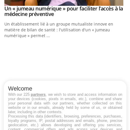
Un « jumeau numérique » pour faciliter l’accès à la
Youtube
Youtube
médecine préventive
Un établissement lié à un groupe mutualiste innove en
matière de bilan de santé : l'utilisation d'un « jumeau
numérique » permet ...
C
Yo
Co
cu
un
Welcome
With our 225
partners
, we wish to store and access information on
your devices (cookies, pixels in emails, etc.), combine and share
your personal data with our partners, whether collected on this
website or in our emails, already held by some of us, or obtained
LES MALADIES
later, including in other contexts.
Processing this data (identifiers, browsing, preferences, purchases,
loyalty programs, IP, postal addresses and emails, phone, precise
Hypotension orthostatique : quand la
geolocation, etc.) allows developing and offering you services,
pression artérielle chute au lever
content, commercial offers and ads across your devices and