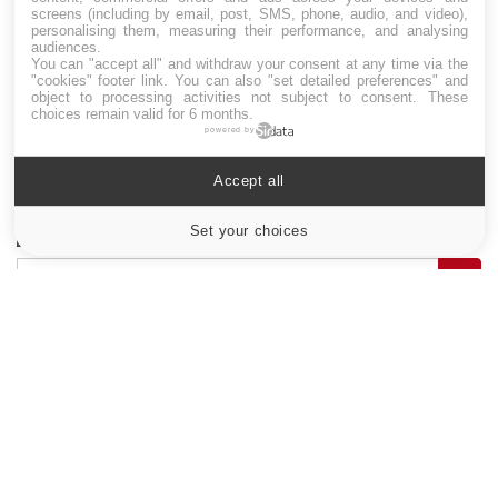
screens (including by email, post, SMS, phone, audio, and video),
personalising them, measuring their performance, and analysing
audiences.
You can "accept all" and withdraw your consent at any time via the
Drépanocytose : une déformation des
"cookies" footer link
. You can also "set detailed preferences" and
globules rouges aux conséquences graves
object to processing activities not subject to consent. These
choices remain valid for 6 months.
powered by
Maladie de Charcot (Sclérose latérale
Accept all
amyotrophique)
Set your choices
Cookies settings
Le site santé de référence avec chaque jour toute l'actualité