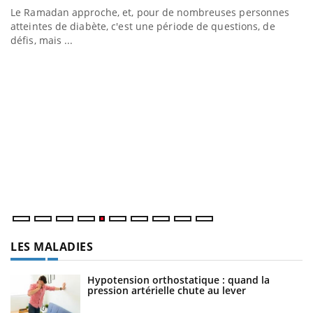
Le Ramadan approche, et, pour de nombreuses personnes
atteintes de diabète, c'est une période de questions, de
défis, mais ...
U
Yo
m
Un
ma
nu
LES MALADIES
Hypotension orthostatique : quand la
pression artérielle chute au lever