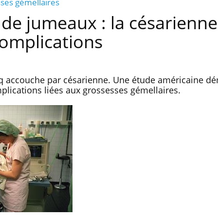
sses gémellaires
e jumeaux : la césarienne
complications
q accouche par césarienne. Une étude américaine d
plications liées aux grossesses gémellaires.