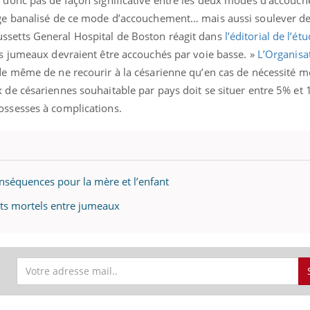
age banalisé de ce mode d’accouchement… mais aussi soulever d
ssetts General Hospital de Boston réagit dans
l’éditorial de l’ét
es jumeaux devraient être accouchés par voie basse. »
L’Organisa
de même de ne recourir à la césarienne qu’en cas de nécessité mé
 de césariennes souhaitable par pays doit se situer entre 5% et 
line & Charge mentale : et si on
Eczéma Chronique des
ube
Youtube
ossesses à complications.
Youtube
Y
t en parler??
préparer pour l’été !
26, l'insuline dans le diabète de type 2
L'été arrive… et avec lui,
 entourée d'idées reçues chez les
rythme de vie ! Vacances, 
nts comme parfois chez les soignants.
soleil, activités en plein
...
onséquences pour la mère et l’enfant
lits mortels entre jumeaux