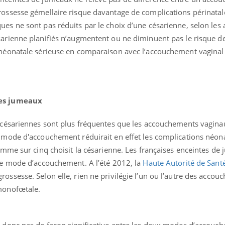
rossesse gémellaire risque davantage de complications périnatal
es ne sont pas réduits par le choix d’une césarienne, selon les 
sarienne planifiés n’augmentent ou ne diminuent pas le risque d
 néonatale sérieuse en comparaison avec l’accouchement vaginal p
des jumeaux
s césariennes sont plus fréquentes que les accouchements vaginau
e mode d'accouchement réduirait en effet les complications néon
femme sur cinq choisit la césarienne. Les françaises enceintes de
 ce mode d’accouchement. A l’été 2012, la
Haute Autorité de Sant
ossesse. Selon elle, rien ne privilégie l’un ou l’autre des acco
 monofœtale.
t donc pas de façon significative entre les deux modes d’accouch