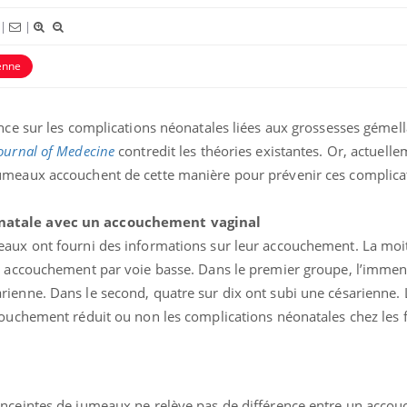
|
|
enne
nce sur les complications néonatales liées aux grossesses gémell
ournal of Medecine
contredit les théories existantes. Or, actuelle
umeaux accouchent de cette manière pour prévenir ces complica
Cancer colorectal : une
Cytoméga
natale avec un accouchement vaginal
stratégie simple aurait
change d
changé la donne au Pays
charge 
aux ont fourni des informations sur leur accouchement. La moit
basque
enceint
n accouchement par voie basse. Dans le premier groupe, l’immen
enne. Dans le second, quatre sur dix ont subi une césarienne. L
Chikungunya, dengue,
La siest
West Nile : que se passe-t-
dormir l
couchement réduit ou non les complications néonatales chez le
il dans le sud de la France ?
Les médicaments GLP-1
VIH : la
protègent-ils aussi les os ?
tous les
elle enfi
enceintes de jumeaux ne relève pas de différence entre un acco