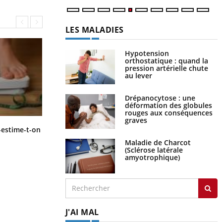
LES MALADIES
Hypotension
orthostatique : quand la
pression artérielle chute
au lever
Drépanocytose : une
déformation des globules
rouges aux conséquences
graves
Régimes cétogènes : un risque de
-estime-t-on
cancer de l’intestin grêle
Maladie de Charcot
(Sclérose latérale
amyotrophique)
J'AI MAL