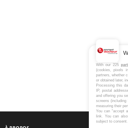
W
With our 225
par
(cookies, pixels 
partners, whether c
or obtained later, i
Processing this da
IP, postal address
and offering you s
screens (including
measuring their pe
You can "accept al
link
. You can also 
subject to consent
À PROPOS
NEWSLETT