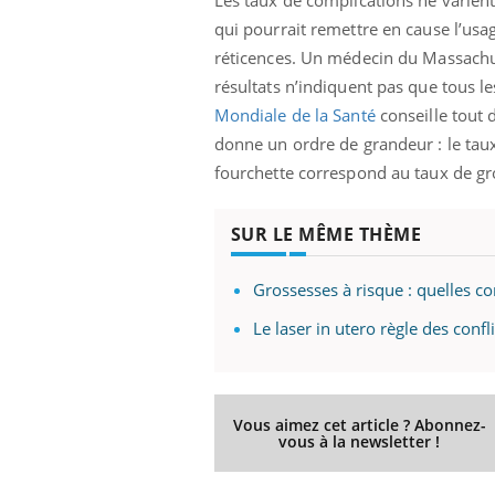
qui pourrait remettre en cause l’us
réticences. Un médecin du Massachu
résultats n’indiquent pas que tous l
Mondiale de la Santé
conseille tout 
donne un ordre de grandeur : le taux
ins :
Carence en fer : comprendre pour
Insu
Youtube
Yout
fourchette correspond au taux de gr
tube
Youtube
prévenir
osai
es à aborder...
Fatigue, irritabilité, brouillard mental ou
En 20
SUR LE MÊME THÈME
er des questions
même alopécie… Les symptômes de la
reste
st montrer ...
carence en fer sont multiples ce qui la rend
patie
...
Grossesses à risque : quelles c
Le laser in utero règle des conf
Vous aimez cet article ? Abonnez-
vous à la newsletter !