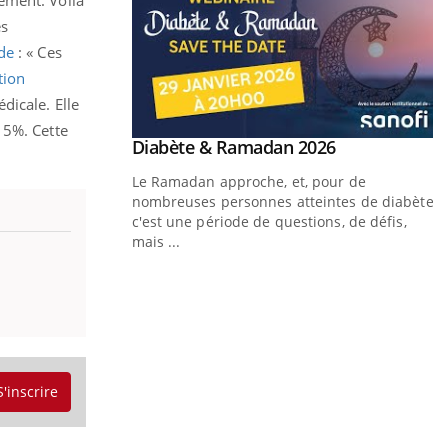
es
ude
: « Ces
tion
dicale. Elle
15%. Cette
Youtube
 Mains : se
Diabète & Ramadan 2026
Youtube
outube
Le Ramadan approche, et, pour de
 un tout nouveau
nombreuses personnes atteintes de diabète,
plage, piscine,
c'est une période de questions, de défis,
 air… Nos mains sont
mais ...
Y
f
U
i
S'inscrire
l
p