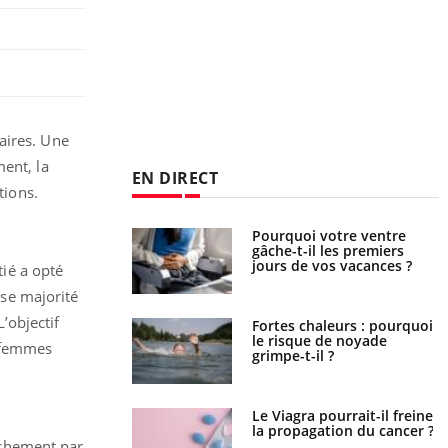
aires. Une
ment, la
EN DIRECT
tions.
lovirus : ce qui
Pourquoi votre ventre
ans la prise en
gâche-t-il les premiers
des femmes
jours de vos vacances ?
ié a opté
es
se majorité
’objectif
e empêche-t-elle de
Fortes chaleurs : pourquoi
a nuit ?
le risque de noyade
s femmes
grimpe-t-il ?
 fin du comprimé
Le Viagra pourrait-il freiner
 jours se profile-t-
la propagation du cancer ?
n ?
uchement par