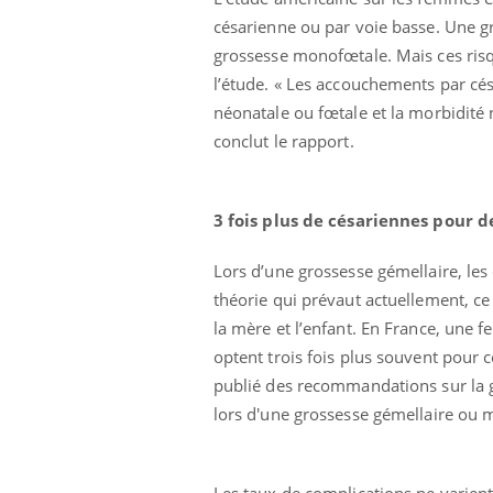
sur nos soirées
césarienne ou par voie basse. Une g
grossesse monofœtale. Mais ces risqu
l’étude. « Les accouchements par cé
néonatale ou fœtale et la morbidité
conclut le rapport.
3 fois plus de césariennes pour 
Lors d’une grossesse gémellaire, le
théorie qui prévaut actuellement, c
la mère et l’enfant. En France, une 
optent trois fois plus souvent pour
publié des recommandations sur la gr
lors d'une grossesse gémellaire ou
Les taux de complications ne varien