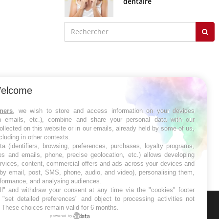
dentaire
elcome
tners
, we wish to store and access information on your devices
in emails, etc.), combine and share your personal data with our
ollected on this website or in our emails, already held by some of us,
ncluding in other contexts.
ta (identifiers, browsing, preferences, purchases, loyalty programs,
es and emails, phone, precise geolocation, etc.) allows developing
ervices, content, commercial offers and ads across your devices and
 by email, post, SMS, phone, audio, and video), personalising them,
rformance, and analysing audiences.
l" and withdraw your consent at any time via the "cookies" footer
"set detailed preferences" and object to processing activities not
. These choices remain valid for 6 months.
ER
powered by