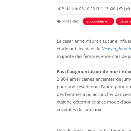
Publié le 03.10.2013 à 13h06
|
|
Mots clés :
accouchement
césari
La césarienne n’aurait aucune influe
étude publiée dans le
New England J
majorité des femmes enceintes de j
ter une otite
Grossesse à risque : ce jus
Pas d'augmentation de mort néo
 vacances ?
naturel attire l'attention
des chercheurs
2 804 américaines enceintes de jume
pour une césarienne, l’autre pour u
des femmes a pu accoucher par césari
 un cas détecté
Comment oublier les
iste en France
écrans en vacances ?
était de déterminer si ce mode d’ac
enceintes de jumeaux.
antile : un
Toujours connectés :
terroge sur son
comment le travail
en France
empiète de plus en plus
L’étude américaine sur les femmes 