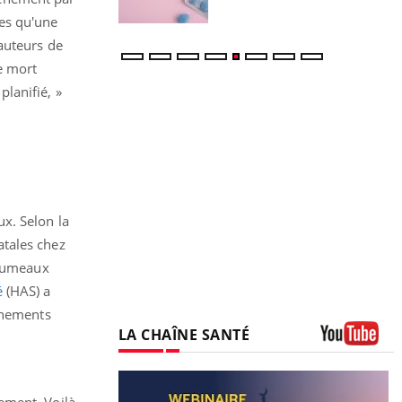
es qu'une
auteurs de
e mort
lanifié, »
x. Selon la
atales chez
 jumeaux
é
(HAS) a
uchements
LA CHAÎNE SANTÉ
Youtube
ement. Voilà