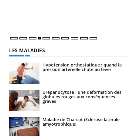
Le 
pers
ques
LES MALADIES
Hypotension orthostatique : quand la
pression artérielle chute au lever
Drépanocytose : une déformation des
globules rouges aux conséquences
graves
Maladie de Charcot (Sclérose latérale
amyotrophique)