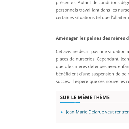
présentes. Autant de conditions dég
personnels travaillant dans les nur
certaines situations tel que l’allaitem
Aménager les peines des mères d
Cet avis ne décrit pas une situation
places de nurseries. Cependant, Jea
ndre pour
Insuline & Charge mentale : et si on
Eczé
Youtube
Yout
que « les mères détenues avec enfa
Youtube
osait en parler??
prép
bénéficient d’une suspension de pei
d mental ou
En 2026, l'insuline dans le diabète de type 2
L'été
succès. Il espère que ces nouvelles
es de la
reste entourée d'idées reçues chez les
rythm
ce qui la rend
patients comme parfois chez les soignants.
solei
...
SUR LE MÊME THÈME
Jean-Marie Delarue veut rentre