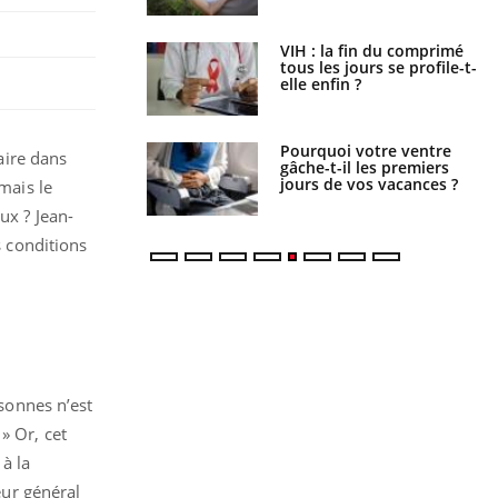
VIH : la fin du comprimé
Le Viagra pourrait-il freiner
tous les jours se profile-t-
la propagation du cancer ?
elle enfin ?
Pourquoi votre ventre
Pourquoi manger moins de
faire dans
gâche-t-il les premiers
protéines pourrait
jours de vos vacances ?
finalement être bénéfique
 mais le
ux ? Jean-
 conditions
rsonnes n’est
» Or, cet
à la
eur général