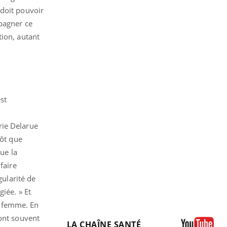
 doit pouvoir
mpagner ce
tion, autant
est
rie Delarue
tôt que
que la
faire
gularité de
giée. » Et
a femme. En
sont souvent
LA CHAÎNE SANTÉ