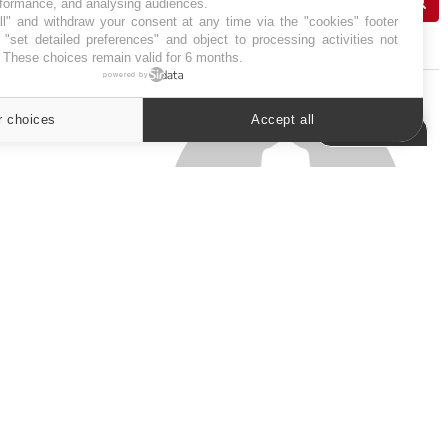
rformance, and analysing audiences.
l" and withdraw your consent at any time via the "cookies" footer
J'AI MAL
"set detailed preferences" and object to processing activities not
. These choices remain valid for 6 months.
powered by
r choices
Accept all
Cookies settings
SYMPTÔMES
Douleurs de l’avant-pied :
des métatarsalgies à 90 %
liées à problème d’appui