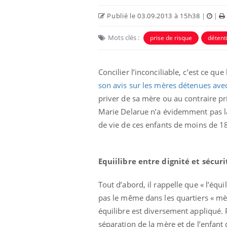
Publié le 03.09.2013 à 15h38
|
|
antile : un
Toujours connectés :
terroge sur son
comment le travail
Mots clés :
en France
empiète de plus en plus
prise de risque
détent
sur nos soirées
risque : ce jus
Cancer colorectal : une
Concilier l’inconciliable, c’est ce qu
e l'attention
stratégie simple aurait
urs
changé la donne au Pays
son avis sur les mères détenues avec
basque
priver de sa mère ou au contraire pri
Marie Delarue n’a évidemment pas l
de vie de ces enfants de moins de 1
Equiilibre entre dignité et sécuri
Tout d’abord, il rappelle que « l’équi
pas le même dans les quartiers « mère
équilibre est diversement appliqué. 
séparation de la mère et de l’enfant d