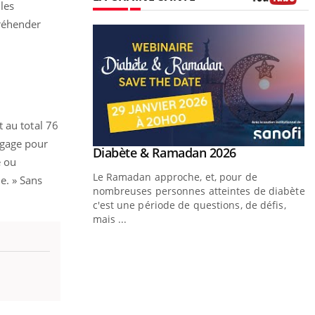
les
Youtube
préhender
 au total 76
ngage pour
Youtube
Diabète & Ramadan 2026
Un « jumeau numérique » pour
Youtube
Youtube
e ou
faciliter l’accès à la médecine
Le Ramadan approche, et, pour de
Youtube
préventive
e. » Sans
nombreuses personnes atteintes de diabète,
Un établissement lié à un groupe mutualiste
c'est une période de questions, de défis,
innove en matière de bilan de santé :
mais ...
l'utilisation d'un « jumeau numérique »
permet ...
Y
C
n
l