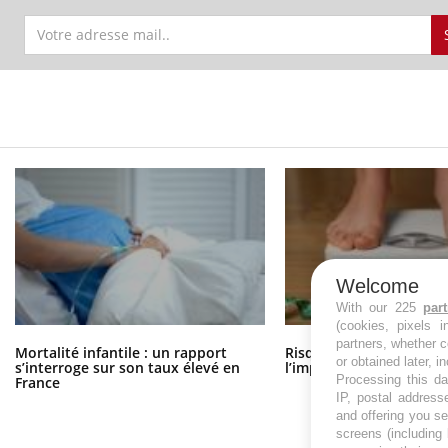
Welcome
With our 225
par
(cookies, pixels 
partners, whether c
Mortalité infantile : un rapport
Risque de cancer : sous
or obtained later, i
s’interroge sur son taux élevé en
l’impact du surpoids ?
Processing this da
France
IP, postal address
and offering you s
screens (including