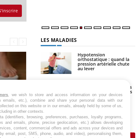
S'inscrire
LES MALADIES
Hypotension
orthostatique : quand la
pression artérielle chute
au lever
Drépanocytose : une
déformation des globules
rouges aux conséquences
graves
tners
, we wish to store and access information on your devices
in emails, etc.), combine and share your personal data with our
Maladie de Charcot
ollected on this website or in our emails, already held by some of us,
Régimes cétogènes : un risque de
-estime-t-on
(Sclérose latérale
ncluding in other contexts.
cancer de l’intestin grêle
amyotrophique)
ta (identifiers, browsing, preferences, purchases, loyalty programs,
es and emails, phone, precise geolocation, etc.) allows developing
ervices, content, commercial offers and ads across your devices and
 by email, post, SMS, phone, audio, and video), personalising them,