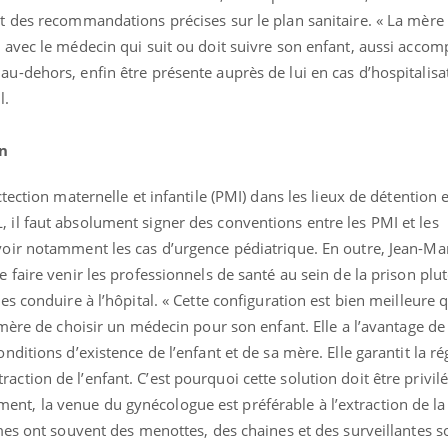
et des recommandations précises sur le plan sanitaire. « La mère
) avec le médecin qui suit ou doit suivre son enfant, aussi acco
au-dehors, enfin être présente auprès de lui en cas d’hospitalisa
l.
on
ctection maternelle et infantile (PMI) dans les lieux de détention 
 il faut absolument signer des conventions entre les PMI et les
évoir notamment les cas d’urgence pédiatrique. En outre, Jean-Ma
e faire venir les professionnels de santé au sein de la prison plu
es conduire à l’hôpital. « Cette configuration est bien meilleure 
a mère de choisir un médecin pour son enfant. Elle a l’avantage de 
nditions d’existence de l’enfant et de sa mère. Elle garantit la ré
ction de l’enfant. C’est pourquoi cette solution doit être privilé
nt, la venue du gynécologue est préférable à l’extraction de l
emmes ont souvent des menottes, des chaines et des surveillantes 