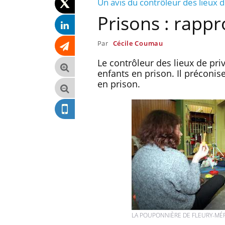
Un avis du contrôleur des lieux d
Prisons : rappr
Par
Cécile Coumau
Le contrôleur des lieux de pri
enfants en prison. Il préconi
en prison.
 un cas détecté
Comment oublier les
iste en France
écrans en vacances ?
LA POUPONNIÈRE DE FLEURY-MÉR