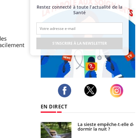
Restez connecté à toute l’actualité de la
Santé
des
S'INSCRIRE À LA NEWSLETTER
facilement
Publicité
Twitter
Facebook
Instagram
EN DIRECT
La sieste empêche-t-elle de
Fortes chaleurs : pourquoi
dormir la nuit ?
le risque de noyade
grimpe-t-il ?