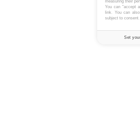
measuring their pe
You can "accept al
link
. You can also 
subject to consent
Set you