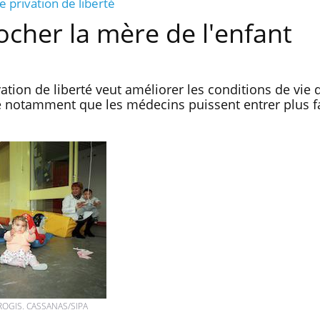
e privation de liberté
ocher la mère de l'enfant
vation de liberté veut améliorer les conditions de vie 
se notamment que les médecins puissent entrer plus 
Chikungunya, dengue,
West Nile : que se passe-t-
OGIS. CASSANAS/SIPA
il dans le sud de la France ?