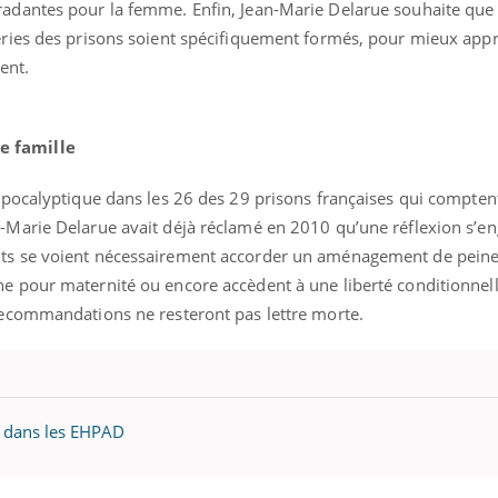
radantes pour la femme. Enfin, Jean-Marie Delarue souhaite que 
series des prisons soient spécifiquement formés, pour mieux ap
ent.
e famille
 apocalyptique dans les 26 des 29 prisons françaises qui comptent
n-Marie Delarue avait déjà réclamé en 2010 qu’une réflexion s’e
ma Chronique des Mains : se
ube
nts se voient nécessairement accorder un aménagement de pein
Youtube
arer pour l’été !
ne pour maternité ou encore accèdent à une liberté conditionnell
 arrive… et avec lui, un tout nouveau
 recommandations ne resteront pas lettre morte.
e de vie ! Vacances, plage, piscine,
l, activités en plein air… Nos mains sont
r dans les EHPAD