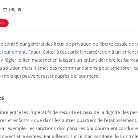
|
|
Les médicaments GLP-1
protègent-ils aussi les os ?
ion
Cytomégalovirus : ce qui
e le contrôleur général des lieux de privation de liberté essaie de 
change dans la prise en
charge des femmes
 leur enfant
. Faut-il éviter à tout prix l’incarcération à un enfant
enceintes
vilégier le lien maternel en laissant un enfant derrière les barrea
a solution mais il émet des recommandations pour améliorer les
8 mois qui peuvent rester auprès de leur mère.
té
libre entre les impératifs de sécurité et ceux de la dignité des pe
s et enfants » que dans les autres quartiers de l’établissement. 
Par exemple, les sanctions disciplinaires qui pourraient conduire 
oivent être évitées. Par ailleurs, sur le plan sanitaire, le Contrôl