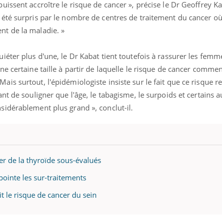
le risque de noyade
que dit 
uissent accroître le risque de cancer », précise le Dr Geoffrey Kab
grimpe-t-il ?
 été surpris par le nombre de centres de traitement du cancer où 
nt de la maladie. »
Le Viagra pourrait-il freiner
Le smart
la propagation du cancer ?
l'appren
lecture 
uiéter plus d'une, le Dr Kabat tient toutefois à rassurer les femm
une certaine taille à partir de laquelle le risque de cancer comme
ais surtout, l'épidémiologiste insiste sur le fait que ce risque r
Pourquoi manger moins de
Mordue 
protéines pourrait
vacances
ant de souligner que l'âge, le tabagisme, le surpoids et certains a
finalement être bénéfique
coma pe
nsidérablement plus grand », conclut-il.
er de la thyroïde sous-évalués
 pointe les sur-traitements
it le risque de cancer du sein