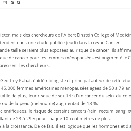
|
|
iéter, mais des chercheurs de l'Albert Einstein
College of Medici
endent dans une étude publiée jeudi dans la revue Cancer
de taille seraient plus exposées au risque de cancer. Ils affir
risque de cancer pour les femmes ménopausées est augmenté. « C
 précisent les chercheurs.
 Geoffrey Kabat, épidémiologiste et principal auteur de cette étu
 145.000 femmes américaines ménopausées âgées de 50 à 79 ans
ille de plus, leur risque de souffrir d'un cancer du sein, du colo
ïde ou de la peau (mélanome) augmentait de 13 %.
ientifiquees, le risque de certains cancers (rein, rectum, sang, e
llant de 23 à 29% pour chaque 10 centimètres de plus.
 à la croissance. De ce fait, il est logique que les hormones et d'
Fortes chaleurs : pourquoi
Grossess