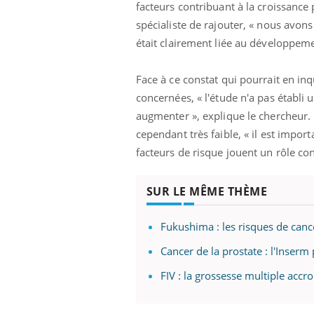
que se passe-t-
dormir la nuit ?
facteurs contribuant à la croissance p
d de la France ?
spécialiste de rajouter, « nous avons
était clairement liée au développeme
ments GLP-1
VIH : la fin du comprimé
 aussi les os ?
tous les jours se profile-t-
elle enfin ?
Face à ce constat qui pourrait en inq
concernées, « l'étude n'a pas établi 
augmenter », explique le chercheur. M
rus : ce qui
Pourquoi votre ventre
la prise en
gâche-t-il les premiers
cependant très faible, « il est import
 femmes
jours de vos vacances ?
facteurs de risque jouent un rôle co
SUR LE MÊME THÈME
Fukushima : les risques de canc
Cancer de la prostate : l'Inserm
FIV : la grossesse multiple accro