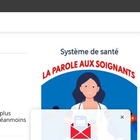
 plus
 néanmoins