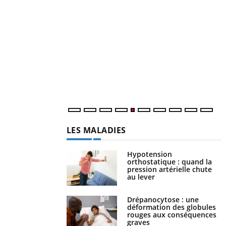
Y
f
U
i
l
p
LES MALADIES
Hypotension
orthostatique : quand la
pression artérielle chute
au lever
Drépanocytose : une
déformation des globules
rouges aux conséquences
graves