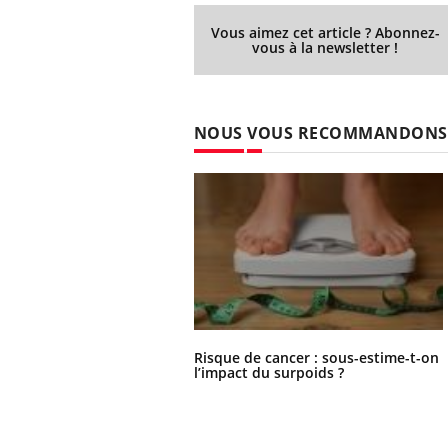
Vous aimez cet article ? Abonnez-
vous à la newsletter !
NOUS VOUS RECOMMANDONS
ins :
Carence en fer : comprendre pour
Insu
Youtube
Yout
Risque de cancer : sous-estime-t-on
tube
Youtube
prévenir
osai
l’impact du surpoids ?
es à aborder...
Fatigue, irritabilité, brouillard mental ou
En 20
er des questions
même alopécie… Les symptômes de la
reste
st montrer ...
carence en fer sont multiples ce qui la rend
patie