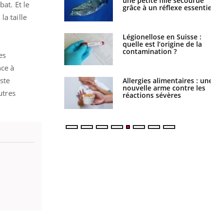
la science
une petite fille secourue
at. Et le
grâce à un réflexe essentiel
la taille
phone nuit-il à
Légionellose en Suisse :
tissage de la
quelle est l’origine de la
?
contamination ?
es
nce à
este
par une tique en
Allergies alimentaires : une
, elle reste dans le
nouvelle arme contre les
utres
ndant 42 jours
réactions sévères