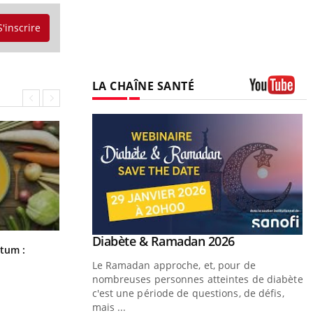
S'inscrire
LA CHAÎNE SANTÉ
Youtube
Youtube
 Mains : se
Diabète & Ramadan 2026
Youtube
Comment nous percevons le chaud
rtum :
outube
et le froid : une recherche éclaire le
Le Ramadan approche, et, pour de
sujet
 un tout nouveau
nombreuses personnes atteintes de diabète,
plage, piscine,
c'est une période de questions, de défis,
 air… Nos mains sont
mais ...