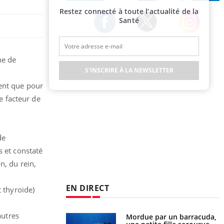
Publicité
Restez connecté à toute l’actualité de la
Santé
Twitter
Facebook
Instagram
ne de
S'INSCRIRE À LA NEWSLETTER
ment que pour
e facteur de
de
 et constaté
n, du rein,
EN DIRECT
t thyroïde)
autres
e et chaleur : ce
Mordue par un barracuda,