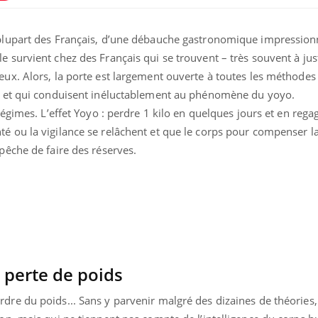
 plupart des Français, d’une débauche gastronomique impression
 survient chez des Français qui se trouvent – très souvent à just
eux. Alors, la porte est largement ouverte à toutes les méthodes 
es et qui conduisent inéluctablement au phénomène du yoyo.
 régimes. L’effet Yoyo : perdre 1 kilo en quelques jours et en reg
é ou la vigilance se relâchent et que le corps pour compenser l
pêche de faire des réserves.
a perte de poids
dre du poids... Sans y parvenir malgré des dizaines de théories,