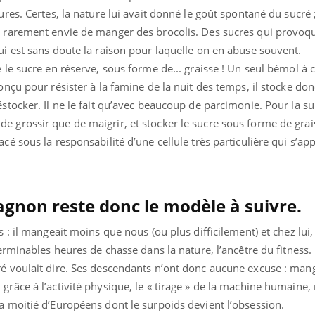
ures. Certes, la nature lui avait donné le goût spontané du sucré
a rarement envie de manger des brocolis. Des sucres qui provoq
ui est sans doute la raison pour laquelle on en abuse souvent.
 le sucre en réserve, sous forme de... graisse ! Un seul bémol à c
onçu pour résister à la famine de la nuit des temps, il stocke do
stocker. Il ne le fait qu’avec beaucoup de parcimonie. Pour la su
cile de grossir que de maigrir, et stocker le sucre sous forme de gra
cé sous la responsabilité d’une cellule très particulière qui s’ap
gnon reste donc le modèle à suivre.
s : il mangeait moins que nous (ou plus difficilement) et chez lui,
erminables heures de chasse dans la nature, l’ancêtre du fitness. I
ré voulait dire. Ses descendants n’ont donc aucune excuse : man
râce à l’activité physique, le « tirage » de la machine humaine, 
a moitié d’Européens dont le surpoids devient l’obsession.