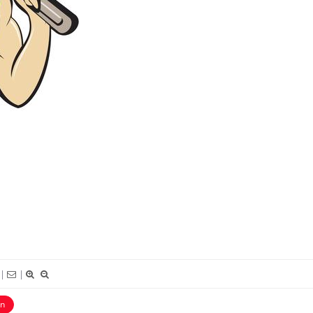
Fortes chaleurs : pourquoi
Grossess
le risque de noyade
que dit 
grimpe-t-il ?
Le Viagra pourrait-il freiner
Le smart
la propagation du cancer ?
l'appren
lecture 
|
|
Pourquoi manger moins de
Mordue 
protéines pourrait
vacances
n
finalement être bénéfique
coma pe