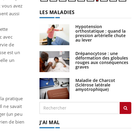
 ; vous avez
LES MALADIES
uent aussi
Hypotension
ette
orthostatique : quand la
pression artérielle chute
nc avec
au lever
rvie de
isse est un
Drépanocytose : une
déformation des globules
pelle un
rouges aux conséquences
graves
Maladie de Charcot
(Sclérose latérale
amyotrophique)
 la pratique
l ne savait
ger (un peu
rien de bien
J'AI MAL