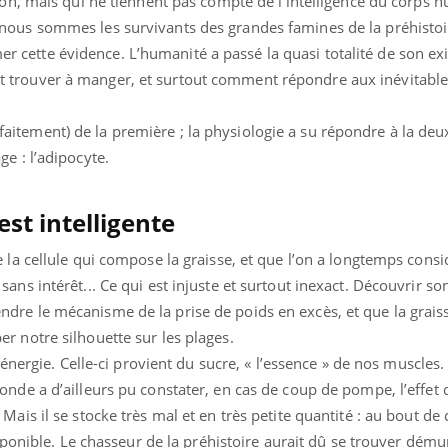
ion, mais qui ne tiennent pas compte de l’intelligence du corps 
nous sommes les survivants des grandes famines de la préhistoi
ette évidence. L’humanité a passé la quasi totalité de son exi
trouver à manger, et surtout comment répondre aux inévitable
tement) de la première ; la physiologie a su répondre à la de
Youtube
bète & Ramadan 2026
Un « jumeau numériq
ube
Youtube
e : l’adipocyte.
faciliter l’accès à la 
amadan approche, et, pour de
Youtube
préventive
euses personnes atteintes de diabète,
est intelligente
Un établissement lié à u
 une période de questions, de défis,
innove en matière de bila
...
 la cellule qui compose la graisse, et que l’on a longtemps cons
l'utilisation d'un « jume
permet ...
ns intérêt... Ce qui est injuste et surtout inexact. Découvrir so
re le mécanisme de la prise de poids en excès, et que la grais
r notre silhouette sur les plages.
 énergie. Celle-ci provient du sucre, « l’essence » de nos muscles.
nde a d’ailleurs pu constater, en cas de coup de pompe, l’effet 
ais il se stocke très mal et en très petite quantité : au bout de
isponible. Le chasseur de la préhistoire aurait dû se trouver dému