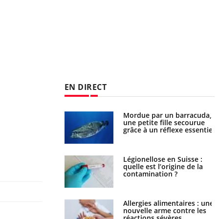
EN DIRECT
e et chaleur : ce
Mordue par un barracuda,
la science
une petite fille secourue
grâce à un réflexe essentiel
phone nuit-il à
Légionellose en Suisse :
tissage de la
quelle est l’origine de la
?
contamination ?
par une tique en
Allergies alimentaires : une
, elle reste dans le
nouvelle arme contre les
ndant 42 jours
réactions sévères