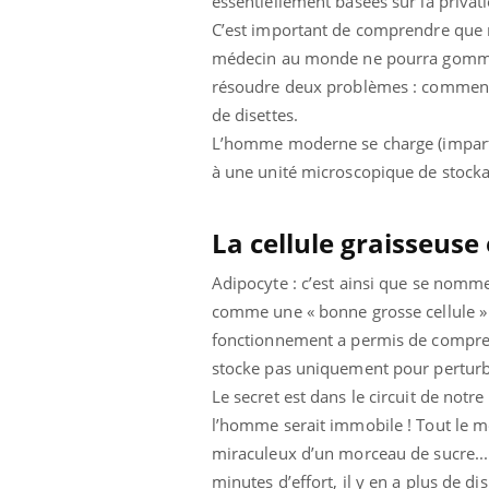
essentiellement basées sur la privat
C’est important de comprendre que 
médecin au monde ne pourra gommer c
résoudre deux problèmes : comment 
de disettes.
L’homme moderne se charge (imparfai
 : et si on
Eczéma Chronique des Mains : se
Dia
Youtube
Yout
à une unité microscopique de stockag
Youtube
préparer pour l’été !
Le R
abète de type 2
L'été arrive… et avec lui, un tout nouveau
nombr
La cellule graisseuse 
 chez les
rythme de vie ! Vacances, plage, piscine,
c'est
es soignants.
soleil, activités en plein air… Nos mains sont
mais 
Adipocyte : c’est ainsi que se nomme
...
comme une « bonne grosse cellule » sa
fonctionnement a permis de comprend
stocke pas uniquement pour perturbe
Le secret est dans le circuit de notre
l’homme serait immobile ! Tout le mo
miraculeux d’un morceau de sucre... M
minutes d’effort, il y en a plus de d