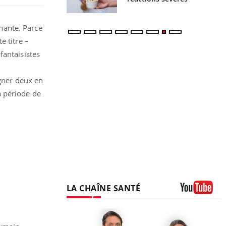
nante. Parce
e titre –
fantaisistes
agner deux en
a période de
LA CHAÎNE SANTÉ
Youtube