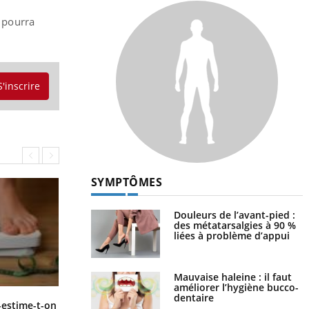
 pourra
S'inscrire
SYMPTÔMES
Douleurs de l’avant-pied :
des métatarsalgies à 90 %
liées à problème d’appui
Mauvaise haleine : il faut
améliorer l’hygiène bucco-
dentaire
Régimes cétogènes : un risque de
-estime-t-on