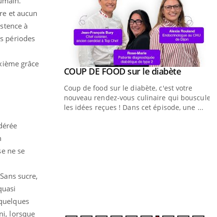
humain.
re et aucun
stence à
s périodes
uxième grâce
Youtube
ue » pour
COUP DE FOOD sur le diabète
Youtube
médecine
Coup de food sur le diabète, c'est votre
nouveau rendez-vous culinaire qui bouscule
n groupe mutualiste
les idées reçues ! Dans cet épisode, une ...
n de santé :
idérée
au numérique »
Q
Y
n
ê
se ne se
"
d
 Sans sucre,
r
quasi
 quelques
ni, lorsque